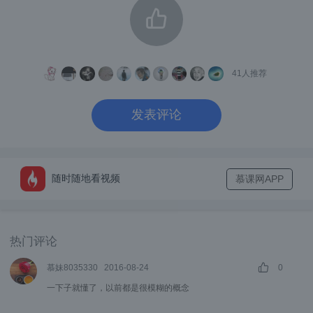
对象
，由方法和属性组成；
类
，比如数组Array；
41
人推荐
var
 arr 
=
new
Array
(
1
,
2
,
3
,
4
发表评论
对象
类
其中arr是
，Array是
；
类
磨具
我们可以把
看做是制作产品的
，
随时随地看视频
慕课网APP
对象
产品
而
就是由模具制作出来的
。
类
---模具；
对象
---产品；
热门评论
慕妹8035330
2016-08-24
0
代码：面向过程
一下子就懂了，以前都是很模糊的概念