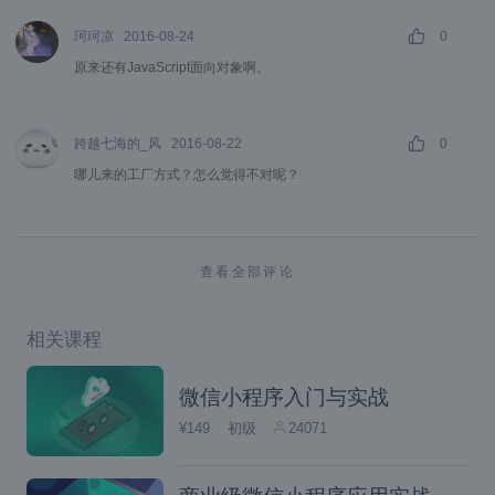
<script
type
=
"text/javascript"
>
珂珂凉
2016-08-24
0
function
 createPerson
(
name
原来还有JavaScript面向对象啊。
//          加new之后，系统偷偷给加了var 
//          var person1 = new Obje
this
.
name 
=
 name
;
跨越七海的_风
2016-08-22
0
this
.
qq 
=
 qq
;
哪儿来的工厂方式？怎么觉得不对呢？
this
.
showName 
=
functi
                console
.
log
(
"我是"
}
this
.
showQQ 
=
function
查看全部评论
                console
.
log
(
"我的QQ
}
//          加new后这里又偷偷地执行retu
相关课程
//          return person1;
}
微信小程序入门与实战
var
 person1 
=
new
 createPe
¥149
初级
24071
var
 person2 
=
new
 createPe
        person1
.
showName
();