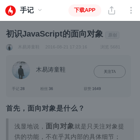
手记
下载APP
初识JavaScript的面向对象
原创
木易涛童鞋
2016-08-21 17:23:16
浏览 5681
木易涛童鞋
关注TA
手记
28
粉丝
36
获赞
1649
首先，面向对象是什么？
面向对象
浅显地说，
就是只关注对象提
供的功能，不在乎其内部的具体细节；