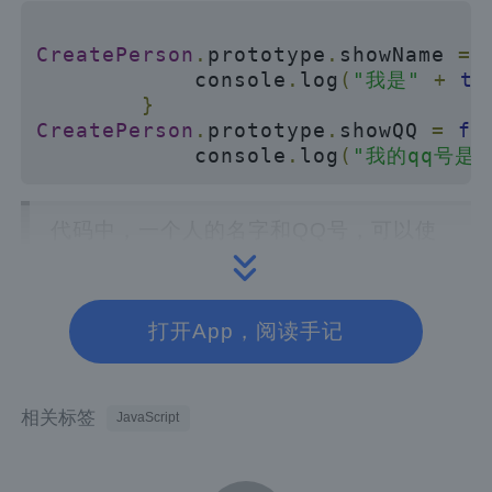
CreatePerson
.
prototype
.
showName 
=
            console
.
log
(
"我是"
+
th
}
CreatePerson
.
prototype
.
showQQ 
=
fu
            console
.
log
(
"我的qq号是
代码中，一个人的名字和QQ号，可以使
用一般的函数来解决，若两个，十个的就
prototype
麻烦了，因此使用原型
可以
打开App，阅读手记
函数重复
资源浪
很好地解决
导致的
费
。
相关标签
JavaScript
再说说类和对象的关系：