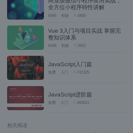
商业级微信小程序应用实战，
        person1
.
showQQ
();
全方位小程序特性讲解
¥366
初级
4800
        person2
.
showName
();
        person2
.
showQQ
();
Vue 3入门与项目实战 掌握完
        console
.
log
(
person1
.
showNa
整知识体系
</script>
¥348
初级
3452
工厂方式
以上代码是由
创建;
JavaScript入门篇
用构造函数
function createPerson
免费
入门
742325
创建一个类；
(name, qq) {}
调用函数使用关键字new：
var perso
JavaScript进阶篇
;这时系
n1 = new createPerson()
免费
入门
469551
统就是替你创建了一个空白对象
var th
并且还替你返回了
is=new Object();
相关阅读
这个对象
return this;