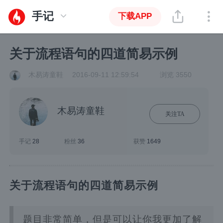
手记
下载APP
关于流程语句的四道简易示例
木易涛童鞋
2016-09-11 12:59:54
浏览 3550
木易涛童鞋
关注TA
手记
28
粉丝
36
获赞
1649
关于流程语句的四道简易示例
题目非常简单，但是可以让你我更加了解