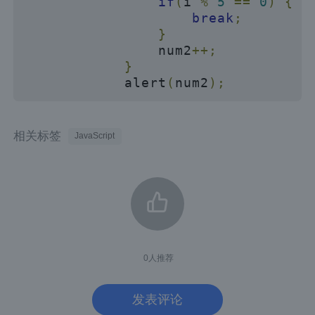
if
(
i 
%
5
==
0
)
{
break
;
}
                num2
++;
}
            alert
(
num2
);
相关标签
JavaScript
0
人推荐
发表评论