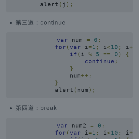
        alert
(
j
);
第三道：continue
var
 num 
=
0
;
for
(
var
 i
=
1
;
 i
<
10
;
 i
++
if
(
i 
%
5
==
0
)
{
continue
;
}
                num
++;
}
            alert
(
num
);
第四道：break
var
 num2 
=
0
;
for
(
var
 i
=
1
;
 i
<
10
;
 i
++