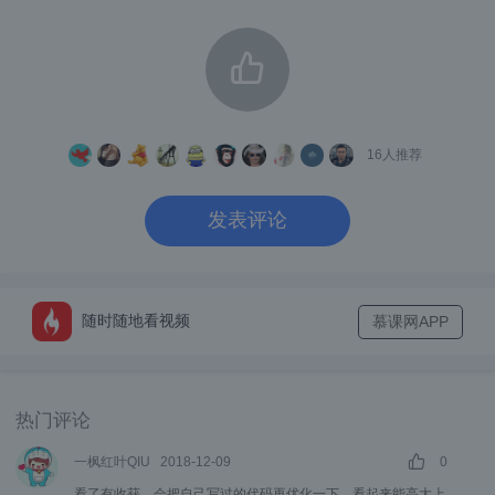
下面是遍历数组 forEach 的简写示例：
function
 logArrayElements
(
element
,
  console
.
log
(
"a["
+
 index 
+
"] = 
}
[
2
,
5
,
9
].
forEach
(
logArrayElements
16
人推荐
// logs:
// a[0] = 2
发表评论
// a[1] = 5
// a[2] = 9
3、声明变量
随时随地看视频
慕课网APP
在函数开始之前，对变量进行赋值是一种很好
的习惯。在申明多个变量时：
热门评论
一枫红叶QIU
2018-12-09
0
let x
;
看了有收获，会把自己写过的代码再优化一下，看起来能高大上