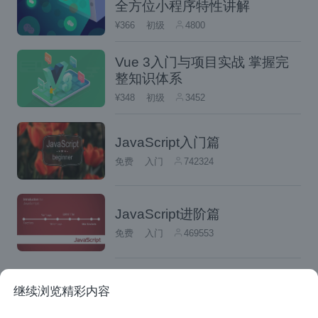
if (likeJavaScript)
全方位小程序特性讲解
¥366
初级
4800
5、十进制数
Vue 3入门与项目实战 掌握完
整知识体系
可以使用科学计数法来代替较大的数据，如可
¥348
初级
3452
以将 10000000 简写为 1e7。
JavaScript入门篇
for (let i = 0; i < 10000; i++) { }
免费
入门
742324
简写为：
JavaScript进阶篇
for (let i = 0; i < 1e7; i++) { }
免费
入门
469553
6、多行字符串
相关阅读
继续浏览精彩内容
如果需要在代码中编写多行字符串，就像下面
19 个 JavaScript 有用的简写技术