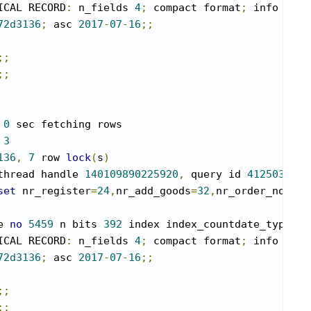
ICAL RECORD
:
 n_fields 
4
;
 compact format
;
 info bits
72d3136
;
 asc 
2017
-
07
-
16
;;
;;
;;
 
0
 sec fetching rows

 
3
136
,
7
 row 
lock
(
s
)
thread handle 
140109890225920
,
 query id 
412503669
set
 nr_register
=
24
,
nr_add_goods
=
32
,
nr_order_normal
e 
no
5459
 n bits 
392
 index index_countdate_type_te
ICAL RECORD
:
 n_fields 
4
;
 compact format
;
 info bits
72d3136
;
 asc 
2017
-
07
-
16
;;
;;
;;