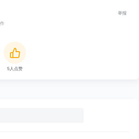
B 支持行锁和表锁。而InnoDB行锁是通过给索引上的索引项加锁
，后者是通过在数据块中对相应数据行加锁来实现的。InnoDB
举报
索数据，InnoDB才使用行级锁，否则，InnoDB将使用
合作
用中，要特别注意InnoDB行锁的这一特性，不然的话，
。由于MySQL的行锁是针对索引加的锁，不是针对记录加
如果是使用相同的索引键，是会出现锁冲突的。当我们用范
或排他锁时，InnoDB会给符合条件的已有数据记录的索
5
人点赞
DB除了通过范围条件加锁时使用间隙锁外，如果使用相等条
也会使用间隙锁！
情况：
_channel_final_datas`
;
----------+-------------------------------+-------
name
|
Seq_in_index
|
Column_namt
|
Packed
|