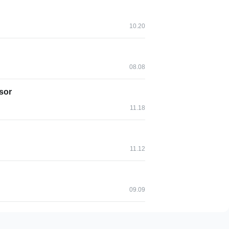
印1M的内容且只能保留最近一次的死锁信息），如果你无法看
onitor或innodb_lock_monitor表，这样innodb
10.20
志中。如：create table innodb_monitor(a
错误日志中时就删掉这个表即可。
08.08
e 语句失败，而不是整个事务里的所有 update 都
sor
11.18
：
11.12
09.09