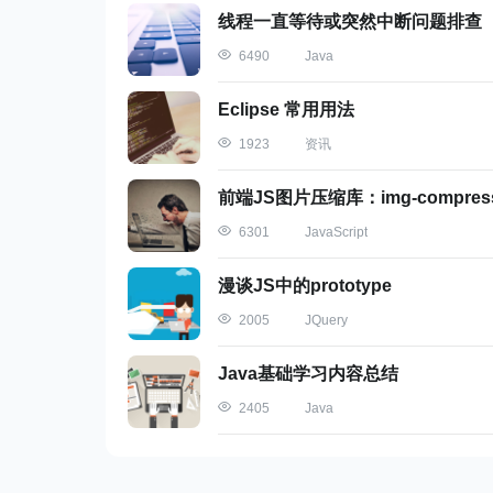
innodb为输出结果预留的长度（只能打
线程一直等待或突然中断问题排查
到完整的输出，此时可以在任意库下创建innodb_m
Java
6490
status信息会完整且每15s一次被记录到错误日
int)engine=innodb;，不需要记录到
Eclipse 常用用法
资讯
1923
（2）回滚的话，为什么只有部分 updat
前端JS图片压缩库：img-compres
失败？
JavaScript
6301
这是因为咱们的 innodb 默认是自动提交的
漫谈JS中的prototype
JQuery
2005
show variables like 
'autocommit'
;
+-----------------+---------+
Java基础学习内容总结
|
Variable_name
|
Value
|
Java
2405
|-----------------+---------|
|
 autocommit      
|
 ON      
|
+-----------------+---------+