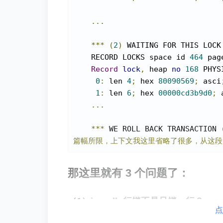
...
***
(
2
)
 WAITING FOR THIS LOCK
    RECORD LOCKS space id 
464
 pag
Record
lock
,
 heap 
no
168
 PHYS
0
:
 len 
4
;
 hex 
80090569
;
 asci
1
:
 len 
6
;
 hex 
00000cd3b9d0
;
 
...
***
 WE ROLL BACK TRANSACTION 
篇幅所限，上下文我这里省略了很多，从这段
那这里就有 3 个问题了：
（1）innodb 行锁不是只锁一行？
点