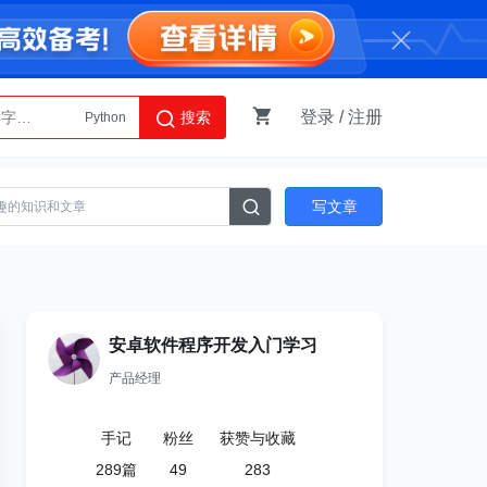
登录
/
注册
搜索
Python
AI智能体
写文章
安卓软件程序开发入门学习
产品经理
手记
粉丝
获赞与收藏
289
篇
49
283