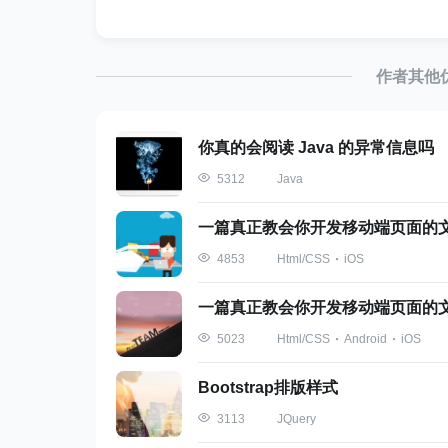
|-----------------------+----
|
 t_channel_final_datas 
|
0
|
 
|
 t_channel_final_datas 
|
1
|
 
作者其他
|
 t_channel_final_datas 
|
1
|
 
|
 t_channel_final_datas 
|
1
|
 
|
 t_channel_final_datas 
|
1
|
 
你真的会阅读 Java 的异常信息吗
|
 t_channel_final_datas 
|
1
|
 
+-----------------------+----
Java
5312
一篇真正教会你开发移动端页面的文
可以看到这张表的索引极不合理：有3个索引，但是
Html/CSS
iOS
4853
精确的用上索引，需要锁定多行范围数据，
一篇真正教会你开发移动端页面的文
知道原理后，咱们再精心构建一个四字段的组合索
Html/CSS
Android
iOS
5023
我们更新索引后，这个死锁问题即得到了解
Bootstrap排版样式
注：innodb不仅会打印出事务和事务
JQuery
3113