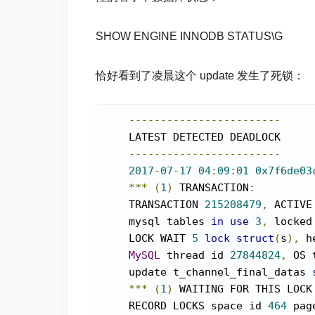
SHOW ENGINE INNODB STATUS\G
恰好看到了凌晨这个 update 发生了死锁：
------------------------
    LATEST DETECTED DEADLOCK

------------------------
2017
-
07
-
17
04
:
09
:
01
0x7f6de03
***
(
1
)
 TRANSACTION
:
    TRANSACTION 
215208479
,
 ACTIVE
    mysql tables 
in
use
3
,
 locked
    LOCK WAIT 
5
lock
struct
(
s
),
 h
MySQL
 thread id 
27844824
,
 OS 
    update t_channel_final_datas 
***
(
1
)
 WAITING FOR THIS LOCK
    RECORD LOCKS space id 
464
 pag