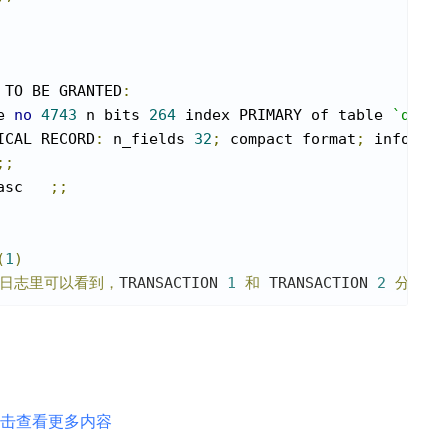
 TO BE GRANTED
:
e 
no
4743
 n bits 
264
 index PRIMARY of table 
`db_zz
ICAL RECORD
:
 n_fields 
32
;
 compact format
;
 info bit
;;
asc   
;;
(
1
)
日志里可以看到，
TRANSACTION 
1
和
 TRANSACTION 
2
分别持
击查看更多内容