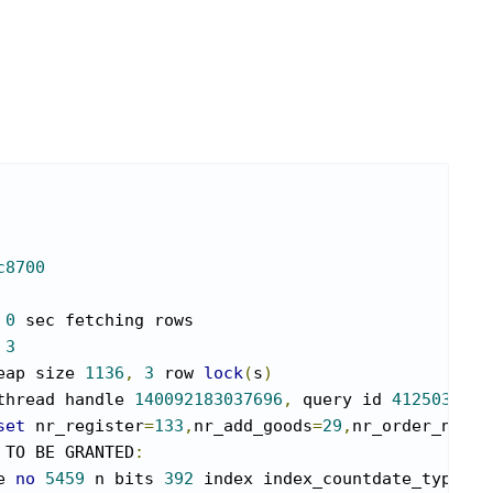
c8700
 
0
 sec fetching rows

 
3
eap size 
1136
,
3
 row 
lock
(
s
)
thread handle 
140092183037696
,
 query id 
412503674
set
 nr_register
=
133
,
nr_add_goods
=
29
,
nr_order_norma
 TO BE GRANTED
:
e 
no
5459
 n bits 
392
 index index_countdate_type_te