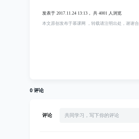
因为这张表是 innodb 引擎的，InnoD
来实现的，这一点MySQL与Oracle不同
发表于 2017.11.24 13:13，
共 4001 人浏览
这种行锁实现特点意味着：只有通过索引条件检
本文原创发布于慕课网 ，转载请注明出处，谢谢
表锁，会把所有扫描过的行都锁定！在实际应
可能导致大量的锁冲突，从而影响并发性能
的锁，所以虽然是访问不同行的记录，但是
围条件而不是相等条件检索数据，并请求共享
引项加锁；另外间隙锁也会锁多行，Inno
件请求给一个不存在的记录加锁，InnoDB
0
评论
话都说到这了，那就看下咱们业务表的索引
评论
共同学习，写下你的评论
  show INDEX 
from
`db_zz_flow`
.
`t
+-----------------------+----
|
Table
|
Non_unique
|
Key_