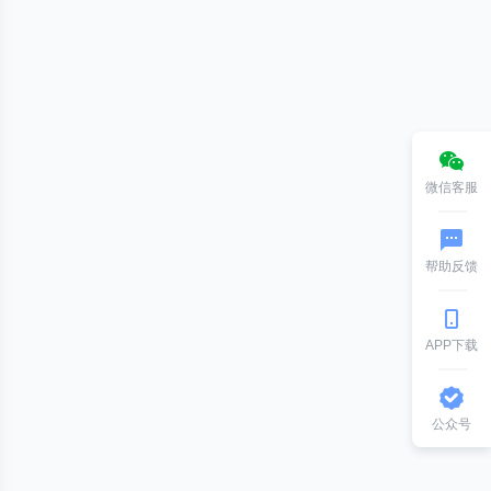
_flow`
.
`t_channel_final_datas`
 trx id 
215208474
 lo
s 
0
微信客服
帮助反馈
有一定数量的行锁，然后又等待对方的锁，最后
MySQL
检测到
 de
APP下载
公众号