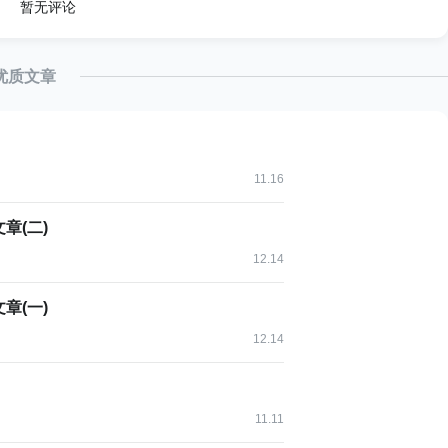
暂无评论
----------+-------------------------------+-------
PRIMARY   
|
1
|
 id
>
|
<null>
||
 BTREE
|
|
|
index_countdate_type_terminal 
|
1
|
 count_date
>
|
优质文章
index_countdate_type_terminal 
|
2
|
 channel_ty
>
|
index_countdate_type_terminal 
|
3
|
 terminal  
>
|
index_countdate_channelid 
|
1
|
 count_date
>
|
<
index_countdate_channelid 
|
2
|
 channel_id
>
|
<
----------+-------------------------------+-------
11.16
章(二)
 update 却没有完全的用上索引，导致 update 没有
12.14
从而引发死锁。
章(一)
引即可让 update 精准的走 innodb 索引，实际上，
12.14
决。
持有和等待的锁，而且还有记录本身，不幸的是，它可能超过
11.11