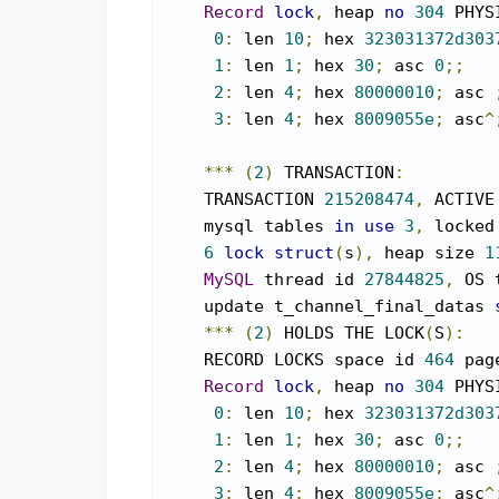
Record
lock
,
 heap 
no
304
 PHYS
0
:
 len 
10
;
 hex 
323031372d303
1
:
 len 
1
;
 hex 
30
;
 asc 
0
;;
2
:
 len 
4
;
 hex 
80000010
;
 asc 
3
:
 len 
4
;
 hex 
8009055e
;
 asc
^
***
(
2
)
 TRANSACTION
:
    TRANSACTION 
215208474
,
 ACTIVE
    mysql tables 
in
use
3
,
 locked
6
lock
struct
(
s
),
 heap size 
1
MySQL
 thread id 
27844825
,
 OS 
    update t_channel_final_datas 
***
(
2
)
 HOLDS THE LOCK
(
S
):
    RECORD LOCKS space id 
464
 pag
Record
lock
,
 heap 
no
304
 PHYS
0
:
 len 
10
;
 hex 
323031372d303
1
:
 len 
1
;
 hex 
30
;
 asc 
0
;;
2
:
 len 
4
;
 hex 
80000010
;
 asc 
3
:
 len 
4
;
 hex 
8009055e
;
 asc
^