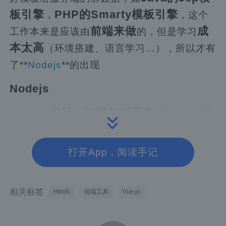
板引擎
PHP的Smarty模板引擎
，
，这个
前端来做
成
工作本来是应该由
的，但是学习
本太高
（环境搭建、语言学习…），所以才有
了**
Nodejs
**的出现
Nodejs
Nodejs
也是一门
服务端语言
J
，相当于把
avascript跑在了服务端
成本很
上，学习
低
，让Node直接替换掉Java、PHP吗？如果
打开App，阅读手记
Node + 某
你是自己玩玩，那么是可以的，
数据库 + 某模板引擎
。如果你公司的核心
相关标签
Html5
前端工具
Vue.js
语言是Java、PHP，又想前后端分离怎么办，
Node做中间层
让
就好