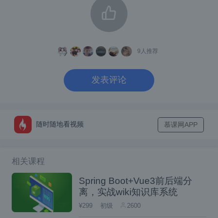
大概就是，客户端Javascript通过Ajax请求No
de接口，Node请求Java、PHP接口
9
人推荐
客户端渲染
发表评论
Javascript
客户端渲染就是所有数据都通过
进行渲染
SPA
，目前主流的三个
框架是**
An
随时随地看视频
慕课网APP
，SPA即
gular
、
React
、
Vue
Simple Page
，整个项目只有
Application（单页应用）
一
不刷新
跳转
相关课程
个入口**，
页面就可以做到
，想
组件化、工程化
象一下原生APP，项目的
思
Spring Boot+Vue3前后端分
离，实战wiki知识库系统
提升
Vue
想得到了进一步
，个人推荐新手学习
¥299
初级
2600
（中文文档、轻便、易懂）