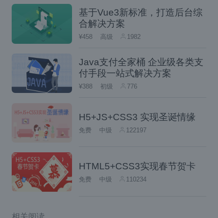
基于Vue3新标准，打造后台综
数据驱动
合解决方案
Angular、React、Vue
MVV
¥458
高级
1982
像
这些都是
M
Module、View、ViewModule
框架，
Java支付全家桶 企业级各类支
双向绑定
数据驱动
Jquer
三层，数据
，是
，
付手段一站式解决方案
y
DOM驱动
这些库其实是
，控制隐藏一个元
¥388
初级
776
素都是操控DOM的属性而已，拿代码对比一下
H5+JS+CSS3 实现圣诞情缘
DOM驱动跟数据驱动
免费
中级
122197
// DOM驱动

<div id='app'></div>

HTML5+CSS3实现春节贺卡
免费
中级
110234
document.querySelector('#app').hidd
// 数据驱动

<div id='app' v-if='show'></div>

相关阅读