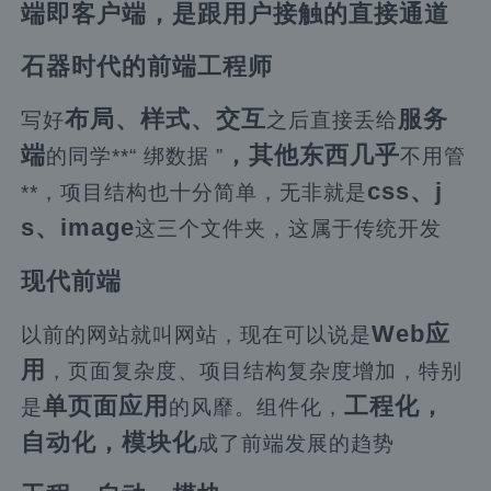
端即客户端
，是跟用户接触的
直接通道
石器时代的前端工程师
布局、样式、交互
服务
写好
之后直接丢给
端
，其他东西几乎
的同学**“ 绑数据 ”
不用管
css、j
**，项目结构也十分简单，无非就是
s、image
这三个文件夹，这属于传统开发
现代前端
Web应
以前的网站就叫网站，现在可以说是
用
，页面复杂度、项目结构复杂度增加，特别
单页面应用
工程化，
是
的风靡。组件化，
自动化，模块化
成了前端发展的趋势