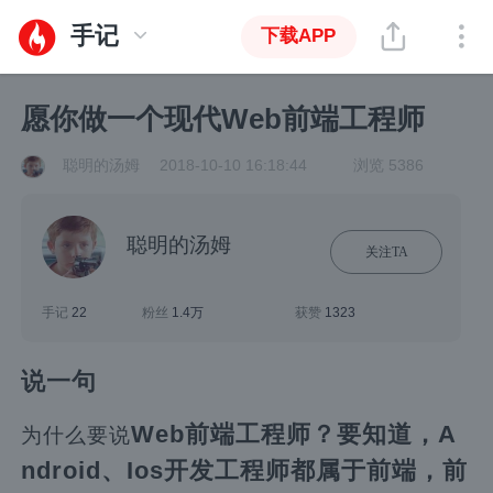
手记
下载APP
愿你做一个现代Web前端工程师
聪明的汤姆
2018-10-10 16:18:44
浏览 5386
聪明的汤姆
关注TA
手记
22
粉丝
1.4万
获赞
1323
说一句
Web前端工程师？
要知道，
A
为什么要说
ndroid、Ios开发工程师
都属于前端，
前