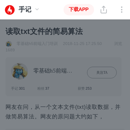
手记
下载APP
读取txt文件的简易算法
零基础h5前端入门培训
2018-11-25 17:25:50
浏览
1689
零基础h5前端入门培训
关注TA
手记
301
粉丝
37
获赞
253
网友在问，从一个文本文件(txt)读取数据，并
做简易算法。网友的原问题大约如下，