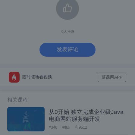
0
人推荐
好了新的用户已经建好。
可以通过tail -3 /etc/passwd查看passwd文件
发表评论
的最后3行，可以看到新建的Wolfy用户信息, t
ail命令是输出文件的最后最后3行部分.
随时随地看视频
慕课网APP
相关课程
从0开始 独立完成企业级Java
电商网站服务端开发
切换用户
¥348
初级
9512