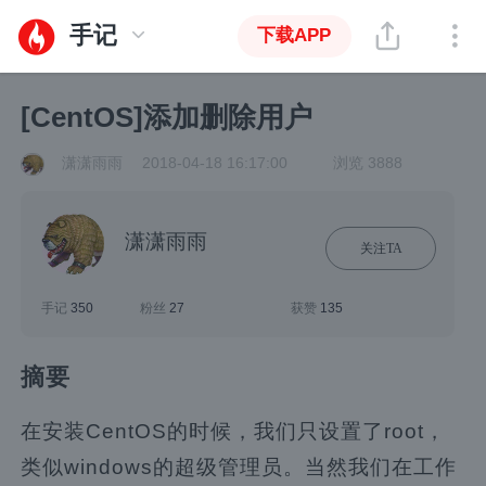
手记
下载APP
[CentOS]添加删除用户
潇潇雨雨
2018-04-18 16:17:00
浏览 3888
潇潇雨雨
关注TA
手记
350
粉丝
27
获赞
135
摘要
在安装CentOS的时候，我们只设置了root，
类似windows的超级管理员。当然我们在工作