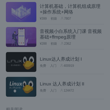
用新建的用户登录到系统，su这里的意思是切
计算机基础，计算机组成原理
换用户，命令su – Wolfy的意思是从root用户
+操作系统+网络
切换到Wolfy用户，root用户的权限很大，直
¥399
初级
7807
接进入Wolfy用户，不需要密码直接登陆到系
音视频小白系统入门课 音视频
统，这时候我们发现root@localhost变成为W
基础+ffmpeg原理
olfy@localhost，表示切换成功。
¥288
初级
2362
Linux达人养成计划 I
免费
入门
400919
Linux 达人养成计划 II
免费
入门
124472
相关阅读