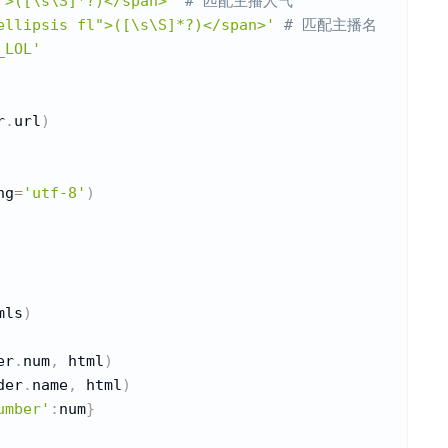
">([\s\S]*?)</span>'
# 匹配主播人气
ellipsis fl">([\s\S]*?)</span>'
# 匹配主播名
_LOL'
r
.
url
)
ng
=
'utf-8'
)
mls
)
er
.
num
,
 html
)
der
.
name
,
 html
)
umber'
:
num
}