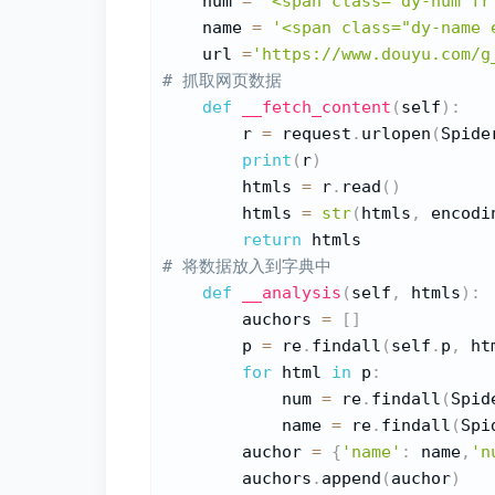
    num 
=
'<span class="dy-num fr
    name 
=
'<span class="dy-name 
    url 
=
'https://www.douyu.com/g
# 抓取网页数据
def
__fetch_content
(
self
)
:
        r 
=
 request
.
urlopen
(
Spide
print
(
r
)
        htmls 
=
 r
.
read
(
)
        htmls 
=
str
(
htmls
,
 encodi
return
# 将数据放入到字典中
def
__analysis
(
self
,
 htmls
)
:
        auchors 
=
[
]
        p 
=
 re
.
findall
(
self
.
p
,
 ht
for
 html 
in
 p
:
            num 
=
 re
.
findall
(
Spid
            name 
=
 re
.
findall
(
Spi
        auchor 
=
{
'name'
:
 name
,
'n
        auchors
.
append
(
auchor
)