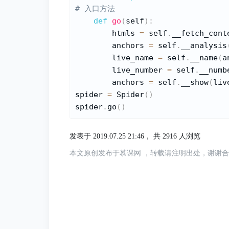
# 入口方法
def
go
(
self
)
:
        htmls 
=
 self
.
__fetch_cont
        anchors 
=
 self
.
__analysis
        live_name 
=
 self
.
__name
(
a
        live_number 
=
 self
.
__numb
        anchors 
=
 self
.
__show
(
liv
spider 
=
 Spider
(
)
spider
.
go
(
)
发表于 2019.07.25 21:46，
共 2916 人浏览
本文原创发布于慕课网 ，转载请注明出处，谢谢