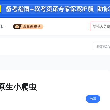
现
个原生小爬虫
收藏