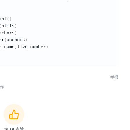
ent
(
)
(
htmls
)
nchors
)
er
(
anchors
)
e_name
,
live_number
)
举报
合作
为
TA
点赞