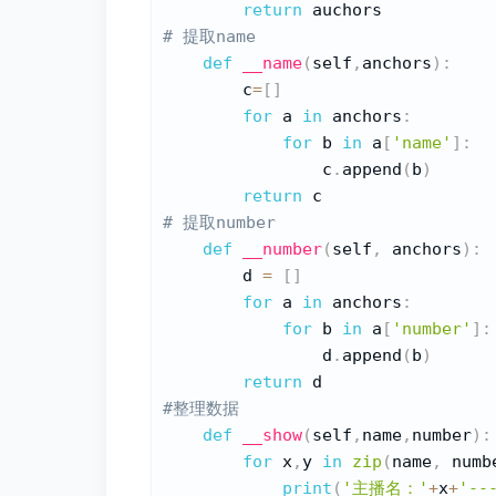
return
# 提取name
def
__name
(
self
,
anchors
)
:
        c
=
[
]
for
 a 
in
 anchors
:
for
 b 
in
 a
[
'name'
]
:
                c
.
append
(
b
)
return
# 提取number
def
__number
(
self
,
 anchors
)
:
        d 
=
[
]
for
 a 
in
 anchors
:
for
 b 
in
 a
[
'number'
]
:
                d
.
append
(
b
)
return
#整理数据
def
__show
(
self
,
name
,
number
)
:
for
 x
,
y 
in
zip
(
name
,
 numb
print
(
'主播名：'
+
x
+
'--