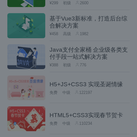
¥299
初级
2600
基于Vue3新标准，打造后台综
合解决方案
¥458
高级
1982
Java支付全家桶 企业级各类支
付手段一站式解决方案
¥388
初级
776
H5+JS+CSS3 实现圣诞情缘
免费
中级
122197
HTML5+CSS3实现春节贺卡
免费
中级
110234