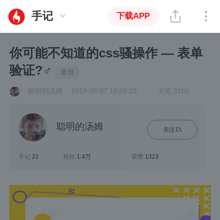
手记
下载APP
你可能不知道的css骚操作 — 表单
验证?‍♂️
原创
聪明的汤姆
2019-08-07 10:09:23
浏览 3186
聪明的汤姆
关注TA
手记
22
粉丝
1.4万
获赞
1323