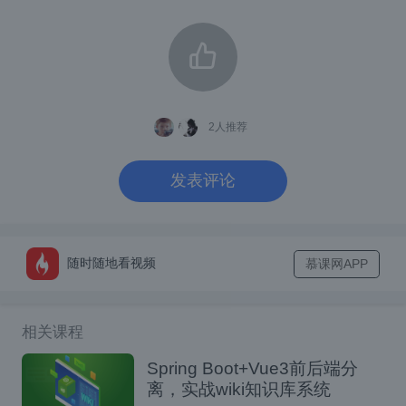
      }

    }

  }

  // 验证不通过时按钮的样式

  &:invalid {

2
人推荐
    &~button {

      pointer-events: none; /
发表评论
      &::after {

        content: "未通过验证😒"

      }

随时随地看视频
慕课网APP
    }

  }

相关课程
如果你喜欢这篇文章，请别忘记点个赞或者关
Spring Boot+Vue3前后端分
离，实战wiki知识库系统
注哦!