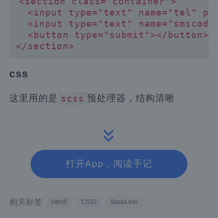
<section class="container">

  <input type="text" name="tel" p
  <input type="text" name="smscod
  <button type="submit"></button>

css
这里用的是
预处理器，结构清晰
scss
input {

  // 验证通过时按钮的样式

  &:valid {

    &~button {

打开App，阅读手记
      pointer-events: all;

      cursor: pointer;

相关标签
Html5
CSS3
Sass/Less
      &::after {

        content: "提交👍"
