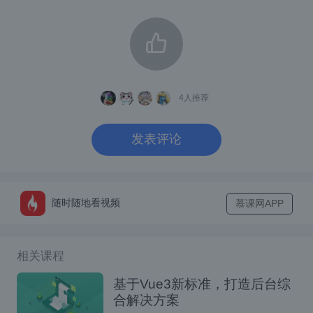
括全面的帮助系统的工具。对于传统的像存在
Robots.txt 的网站，如果程序运行的时候不做
限制，在默认的环境下程序不会把网站镜像，
简单来说 HTTPrack 跟随基本的 JavaScript
4
人推荐
或者 APPLet、flash 中的链接，对于复杂的
链接（使用函数和表达式创建的链接）或者服
发表评论
务器端的 ImageMap 则不能镜像。一般不用
挖的太深就能获取目标信息比如网站的物理地
址，电话号码，电子邮箱地址，运营时间，商
随时随地看视频
慕课网APP
业关系，员工的姓名，与社会关系，以及公开
的一些花絮。做渗透测试时新闻其实也很重
相关课程
要，公司时常会公开一些自己感到骄傲的事
基于Vue3新标准，打造后台综
情，这些报到中可能会泄露有用的信息，企业
合解决方案
兼并服务器运转的情况等等。