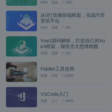
¥458
高级
1982
用 Httrack 可以将一个网站拷贝下来，以此进
从0打造微前端框架，实战汽车
行下线的探测发现，以此减少对目标网站的直
资讯平台
接交互。Httrack 的使用很简单，只需要根据
¥368
高级
794
其向导按步骤进行就好了。
Vue3源码解析，打造自己的Vu
e3框架，领悟尤大思维精髓
HTTrack 已经被预安装在以下 Linux 系统
¥599
高级
426
中：
BackBox Linux
Fiddler工具使用
Kali Linux
免费
中级
63889
Pentoo
SamuraiWTF
VSCode入门
BlackArch
免费
入门
38981