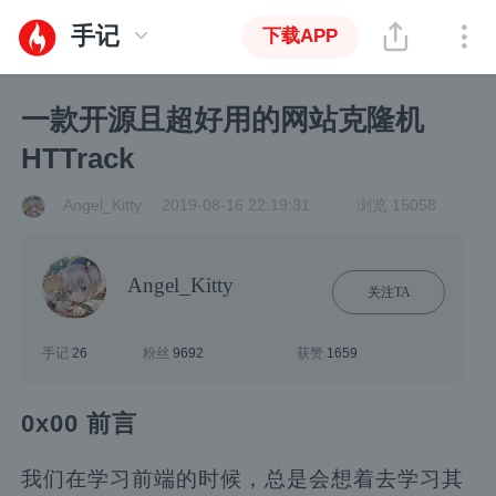
手记
下载APP
一款开源且超好用的网站克隆机
HTTrack
Angel_Kitty
2019-08-16 22:19:31
浏览 15058
Angel_Kitty
关注TA
手记
26
粉丝
9692
获赞
1659
0x00 前言
我们在学习前端的时候，总是会想着去学习其