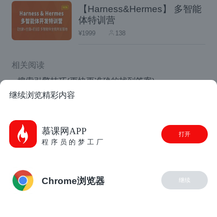
如没有可以自行参考以下的安装方式进行下载
【Harness&Hermes】 多智能
安装。
体特训营
¥1999
138
0x02 HTTrack 的安装和使用
HTTrack 支持 Windows、Linux 和 MacOS
相关阅读
等主流的操作系统，且针对 Windows 而言，
搜索引擎技巧(更快更准确的找到答案)
继续浏览精彩内容
HTTrack 有可视化界面的支持，效果如下：
在路徑下新增檔案&#039;.jshintrc&#039;，即可定義
規則
干货：Altium Designer（DXP）资源+安装破解教程
慕课网APP
打开
程序员的梦工厂
一款开源且超好用的网站克隆机 HTTrack
2020年最佳自助建站工具，页面工厂的交互作用
Chrome浏览器
继续