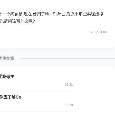
个问题是,现在 使用了NullSafe 之后原来那些实现虚拟
l 了,请问该写什么呢?
2022.01.03
优质文章
位置我做主
03.21
er前你应了解Co
10.19