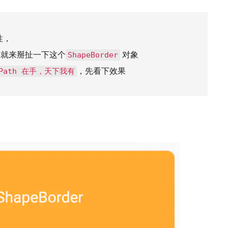
性，
天就来掰扯一下这个
对象
ShapeBorder
，先看下效果
Path 在手，天下我有