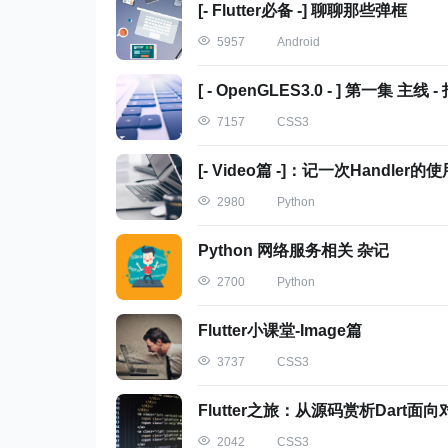
[- Flutter必备 -] 聊聊那些弹框
Android
5957
[ - OpenGLES3.0 - ] 第一集 主
CSS3
7157
[- Video篇 -]：记一次Handler的使
Python
2980
Python 网络服务相关 杂记
Python
2700
Flutter小课堂-Image篇
CSS3
3737
Flutter之旅：从源码赏析Dart面向
CSS3
2042