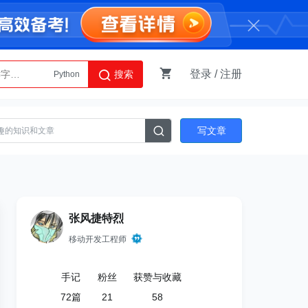
登录
/
注册
搜索
Python
AI智能体
写文章
张风捷特烈
移动开发工程师
手记
粉丝
获赞与收藏
72
篇
21
58