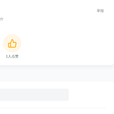
举报
合作
1
人点赞