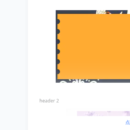
header 2
点