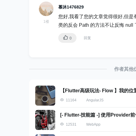
慕沐1476829
您好,我看了您的文章觉得很好,但是有一
1楼
类的反会 Path 的方法不让反悔 nul
回复
0
作者其他
【Flutter高级玩法- Flow 】我的
AngularJS
11164
[- Flutter-技能篇 -] 使用Provid
WebApp
12531