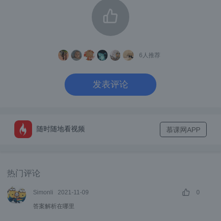
D. TURN是基于STUN协议的
下列哪些浏览器支持 WebRTC?
A. 所有 Chrome
6
人推荐
B. 非 iOS 上的 Chrome
发表评论
C. Firefox
D. Safari
E. Edge
随时随地看视频
慕课网APP
F. IE
WebRTC 与使用RTMP协议的直播有什
热门评论
么优势？
Simonli
2021-11-09
0
A. WebRTC 比 RTMP 协议在传输数据时更实
答案解析在哪里
时