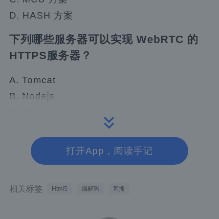
D. HASH 方案
下列哪些服务器可以实现 WebRTC 的
HTTPS服务器？
A. Tomcat
B. Nodejs
C. Apache
D. 以上都可以
打开App，阅读手记
STUN/TURN 下列哪些是正确的？
A. STUN 与 TURN是同一回事儿
相关标签
Html5
编解码
直播
B. STUN 是用于 P2P穿越的
C. TURN是用于数据中转的