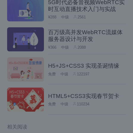
5G时代必备音视频WebRTC实
时互动直播技术入门与实战
A. 用于数据传输
¥288
中级
2561
B. 进行媒体协商
C. 它是通过P2P在两个通信终端之间交换的
百万级高并发WebRTC流媒体
服务器设计与开发
D. 它是通过信令服务器在两个通信终端之间进
¥366
中级
2088
行交换的
SDP中都包括了哪些内容？
H5+JS+CSS3 实现圣诞情缘
免费
中级
122197
A. 安全信息的描述
B. 网络信息的描述
HTML5+CSS3实现春节贺卡
C. 媒体信息的描述
免费
中级
110234
D. 服务质理的描述
下列哪些属于WebRTC媒体协商的过
相关阅读