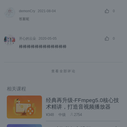
B. WebRTC 比 RTMP 协议更能适应极端网络
demonCry
2021-08-04
0
环境
答案呢
C. WebRTC 比使用 RTMP 协议的直播视频
质量更好
开心的云朵
2020-05-05
0
D. WebRTC 比使用 RTMP 协议更利于大规
棒棒棒棒棒棒棒棒棒棒棒棒
模用户使用
RTP/RTCP下列那些是正确的？
查看全部评论
A. WebRTC使用RTP传输数据
相关课程
B. WebRTC使用RTCP传输数据
经典再升级-FFmpeg5.0核心技
C. RTP/RTCP是基于UDP协议的
术精讲，打造音视频播放器
D. RTCP是RTP协议的控制协议
¥348
中级
2754
对于SDP协议下列哪些选项是正确的？