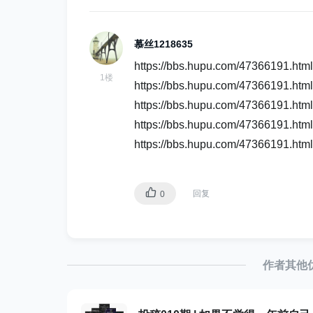
。
慕丝1218635
接着我们来看一下调用的实例。
https://bbs.hupu.com/47366191.html
1楼
https://bbs.hupu.com/47366191.html
@RestController
https://bbs.hupu.com/47366191.htm
public
class
MyController
{
https://bbs.hupu.com/47366191.htm
//....
https://bbs.hupu.com/47366191.html?
@RequestMapping
public
 ListenableFuture
<
>
req
        AsyncRestTemplate httpCli
回复
0
        AsyncDatabaseClient dbCli
// [httpClient.execute() 
// ListenableFuture => Co
作者其他
// in order to trigger co
        CompletionStage
<
String
>
 c