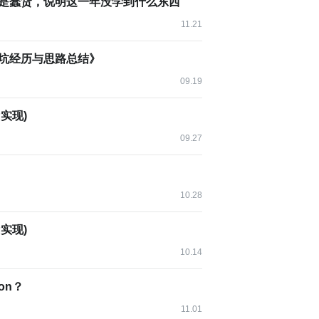
自己是蠢货，说明这一年没学到什么东西
11.21
ture
的踩坑经历与思路总结》
09.19
tableStage
)
;
P实现)
09.27
）
10.28
为了存储 AsyncDatabaseClient 的执行结果，我们不得不做
P实现)
10.14
on？
e 和 CompletionStage 之间没有直接集成，Spring 5.x 则是
11.01