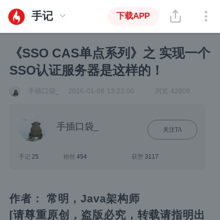
手记
下载APP
《SSO CAS单点系列》之 实现一个
SSO认证服务器是这样的！
手插口袋_
2016-01-08 13:23:00
浏览 42809
手插口袋_
关注TA
手记
25
粉丝
454
获赞
3117
作者： 常明，Java架构师
[请尊重原创，盗版必究，转载请指明出