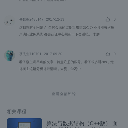
话结束。下次请求时，系统即判断是非登录用
户。
慕数据2485147
2017-12-13
0
这我就有个问题了 全局会话的过期策略该怎么办 不可能每次用
户访问业务系统 都去认证中心刷新一下会话吧。 求解
上面分析了单Web应用登录登出实现机理。那
对于多系统的SSO，该如何实现呢？我们先分
慕先生710701
2017-09-30
0
析下基本实现思路。
看了楼主讲单点的文章，特意注册的帐号。看了很多讲cas，觉
得楼主这篇分析得最清晰，大赞，学习中
有上面分析可知，单Web应用登录，主要涉及
到认证、授权、会话建立、取消会话等几个关
键环节。推广到多系统，每个系统也会涉及到
查看全部评论
认证、授权、会话建立取消等工作。那我们能
不能把每个系统的认证工作抽象出来，放到单
相关课程
独的服务应用中取处理，是不是就能解决单点
算法与数据结构（C++版） 面