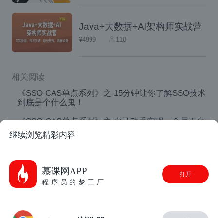
Java+大数据+AI架构师实战营
¥4999
110
由上图可以看出，原先在各系统中的认证模
块，已经剥离出来放到独立的认证中心中去执
相关阅读
行。至于授权，每个应用都不一样，可维持原
《SSO CAS单点系列》之 15分钟让你了解SSO技术
样。会话部分，其实分解成了全局会话和局部
到底是个什么鬼！
会话，这个后面再详细解释。
《SSO CAS单点系列》之 自己动手实现一个属于自
己的SSO认证服务器！
继续浏览精彩内容
《SSO CAS单点系列》之 实操！轻松玩转SSO
思路是有了，但真正实现这一认证服务器我们
CAS就这么简单(相识篇)
慕课网APP
还得要具体解决几个关键问题
打开
《SSO CAS单点系列》之 APP原生应用如何访问
程序员的梦工厂
CAS认证中心(系列结束)
一、登录信息传递问题
SSO学习笔记--不想弯着腰，就得耐心学