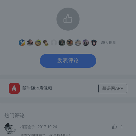
授权
认证通过后，系统紧接着给这个合法用户
(Authorization)
，就是根据该用户在此系统
中的权限定义，绑定正确的权限信息，为用户
后续正确使用系统功能提供安全保障。
36
人推荐
建立会话
最后
，这个可以基于服务器容器提
发表评论
供的Session机制或自己基于Cookie开发的类
似功能，建立起本次会话。
登录成功后，当浏览器后续请求来时(圈2)，服
随时随地看视频
慕课网APP
状态判断
务器需进行登录
，即判别是否处于
会话状态，从而识别操作是否是本次登录用户
热门评论
的操作。
榴莲盒子
2017-10-24
1
取消会话
登出时，服务端
，本次登录用户会
所有的图都挂了，这是原创吗？