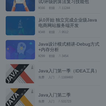
登录问题？
试/评级的算法复习技能包
¥166
初级
11244
思考方向是正确的，我们把这个统一处理认证
从0开始 独立完成企业级Java
服务的应用叫认证中心。当用户访问子系统需
电商网站服务端开发
要登录时，我们把它引到认证中心，让用户到
¥348
初级
9512
认证中心去登录认证，认证通过后返回并告知
系统用户已登录。当用户再访问另一系统应用
Java设计模式精讲-Debug方式
+内存分析
时，我们同样引导到认证中心，发现已经登录
¥299
初级
3454
过，即返回并告知该用户已登录
Java入门第一季（IDEA工具）
免费
入门
1169460
Java入门第二季
免费
入门
531723