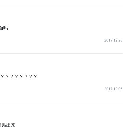
面吗
看下从应用系统首次登录时的情况。首先访问
o,系统重定向到www.cas.com认证中心，输入用户名密码后，携带ST重
2017.12.28
do 下面是重要的三个HTTP走向。
？？？？？？？？
2017.12.06
怎么没贴出来