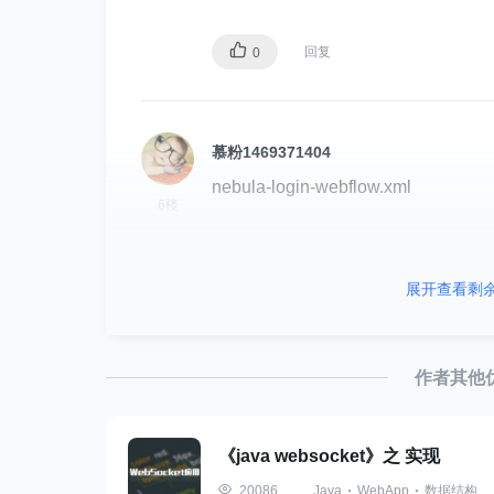
其中第一个，我们看到，登录成功后，系统会设
回复
0
ticket变量，这个就是ST。
CAS官网给出了详细的用户登录时序图，
慕粉1469371404
nebula-login-webflow.xml
6楼
回复
0
展开查看剩
作者其他
《java websocket》之 实现
Java
WebApp
数据结构
20086