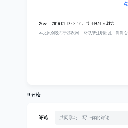
点
如果是应用系统登录，同理，会引导到认证
发表于 2016.01.12 09:47，
共 44924 人浏览
上一个登录令牌，告知系统应用登录成功。
本文原创发布于慕课网 ，转载请注明出处，谢谢
这个令牌，在CAS中叫做ST(Service Ti
Nebula一样，应用系统收到ST后，会直接
会话，返回用户访问的受限资源。
9
评论
评论
共同学习，写下你的评论