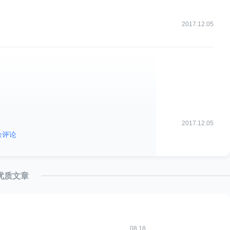
置CASTGC Cookie，同时重定向回应用时带上了一个
2017.12.05
非常详细，这里就不重新画轮子了，直接引用如下：
2017.12.05
余评论
优质文章
08.18