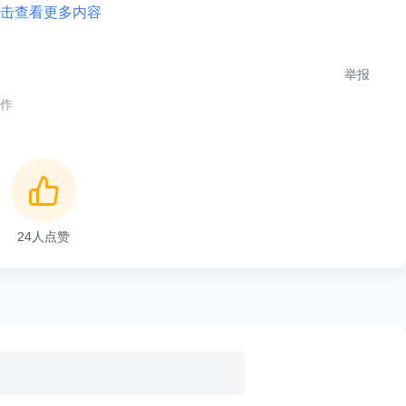
击查看更多内容
中心进行登录，登录成功后再重定向回应用系统，这时会带
举报
合作
cket)服务票据，它的作用和Nebula的token类似。当然，和
向CAS Server去验证，验证通过后，应用系统即可建立本地
24
人点赞