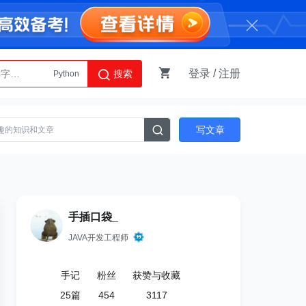
登录
/
注册
搜索
AI智能体
Python
写文章
手插口袋_
JAVA开发工程师
手记
粉丝
获赞与收藏
25
篇
454
3117