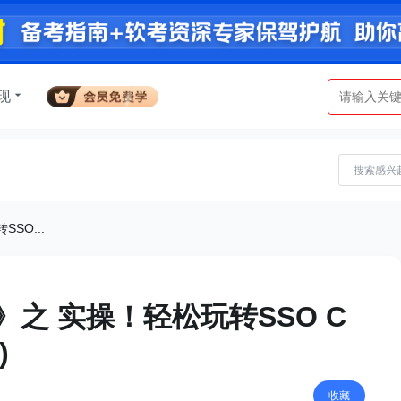
现
SO...
》之 实操！轻松玩转SSO C
)
收藏