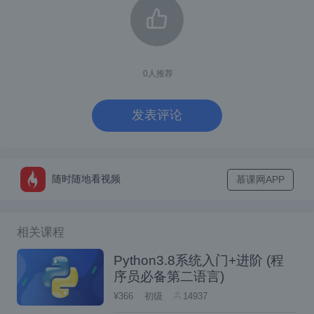
暂时不需要知道更多。以后你可以访问
http
s://github.com/pypa/hatch
了解更多
hatc
的功能和用途。
h
0
人推荐
总之，这些说明是为在 MacOS 15.3 上使用
发表评论
Python 3.12.2，并结合
项目管理器
hatch
和
方法设计的。（你可
pyproject.toml
以选择使用
文件而不是
setup.py
pyproj
随时随地看视频
慕课网APP
，不过这里不包括这部分内容。）
ect.toml
要开始，请安装Hatch。你可以使用
来安
pip
相关课程
装，像如下所示：
Python3.8系统入门+进阶 (程
序员必备第二语言)
pip install hatch
¥366
初级
14937