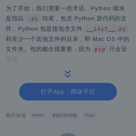
为了开始，我们需要一些术语。Python 模块
是指以
结尾，包含 Python 源代码的文
.py
件。Python 包是指包含文件
__init__.py
和至少一个其他文件的目录，即 Mac OS 中的
文件夹。包的概念很重要，因为
只会安
pip
装包。
Python 已经存在了很多年，毫不奇怪地，它
的打包系统也已经进化了。现在的
大部
pip
打开App，阅读手记
分功能依赖于子系统。这意味着我们需要选择
一个子系统。我选择了
，因为它正在
Hatch
积极开发，而且已经被广泛使用。它不仅是一
相关标签
Python
数据分析&挖掘
Flask
个安装工具，官方称它是“一个现代且可扩展的
Python 项目管理器。”按照这些说明操作，你