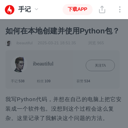
手记
下载APP
如何在本地创建并使用Python包？
ibeautiful
2025-03-21 18:51:35
浏览 965
ibeautiful
关注TA
手记
538
粉丝
109
获赞
534
我写Python代码，并想在自己的电脑上把它安
装成一个软件包。没想到这个过程会这么复
杂。这里记录了我解决这个问题的方法。