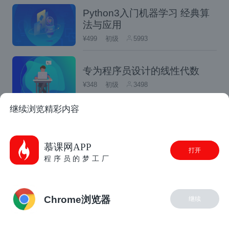
$ python3 
-
m pip install hatch  
#
Python3入门机器学习 经典算
法与应用
¥499
初级
5993
在运行该命令之后，你可以验证Hatch是否已
经安装成功。
专为程序员设计的线性代数
¥348
初级
3498
运行此命令来查看
hatch
的版本号:
继续浏览精彩内容
$ hatch --version
Python3 入门教程
免费
入门
168808
我的版本是1.14.0，但你可能得到的版本会更
慕课网APP
打开
晚一些。
程序员的梦工厂
初识机器学习-理论篇
现在，你需要创建一个目录，你的项目将放在
免费
入门
137660
这里。本笔记的演示目录是“2513-htcreatepa
Chrome浏览器
继续
ckages”。使用Hatch来创建目录结构，可以