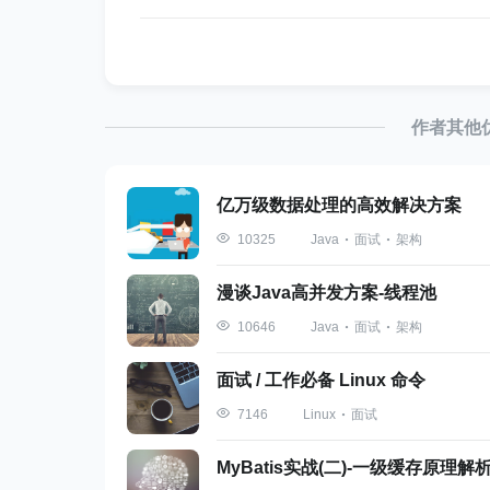
作者其他
2.1
BeanFactory
亿万级数据处理的高效解决方案
提供了配置框架和基本功能。别看它其貌不
Java
面试
架构
10325
漫谈Java高并发方案-线程池
2.2
ApplicationContext
Java
面试
架构
10646
面试 / 工作必备 Linux 命令
Linux
面试
7146
MyBatis实战(二)-一级缓存原理解