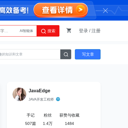
登录
/
注册
搜索
Python
AI智能体
写文章
JavaEdge
JAVA开发工程师
手记
粉丝
获赞与收藏
507
篇
1.4万
1484