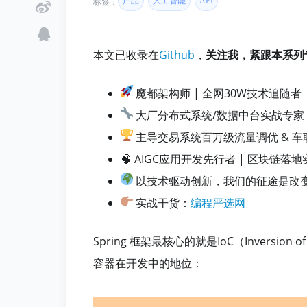
产品
人工智能
API
标签：
本文已收录在
Github
，
关注我，紧跟本系列
魔都架构师 | 全网30W技术追随者
大厂分布式系统/数据中台实战专家
主导交易系统百万级流量调优 & 
🧠 AIGC应用开发先行者 | 区块链落
以技术驱动创新，我们的征途是改
实战干货：
编程严选网
Spring 框架最核心的就是IoC（Inversio
容器在开发中的地位：