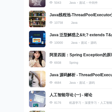
Java
面试
中间件
5043
Java线程池-ThreadPoolExecu
的子接口，基于父接口添加
BeanFactory
Java
10758
更方便集成 AOP
Java 泛型解惑之&lt;? extends T&g
国际化处理
Java
面试
源码
10000
事件发布
阿里四面：Spring Exception
web使用的
WebApp
licationContext
Spring
6938
该接口可算得上是
的一个较为
BeanFactory
Java 源码解析 - ThreadPoolExe
Java
面试
源码
4684
现在，让我们再看看首图中的配置元数据的
人工智能导论 (一) - 绪论
3 配置元数据（configuration
机器学习
深度学习
人工智
8176