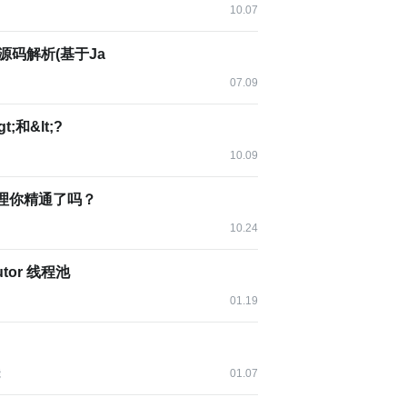
10.07
tor源码解析(基于Ja
一些方便企业应用开发功能：
07.09
t;和&lt;?
10.09
的原理你精通了吗？
10.24
完整的超集，因此我们常说的Spring容器也就是它。
cutor 线程池
01.19
作用。
 metadata）
能
01.07