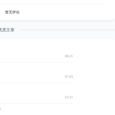
暂无评论
优质文章
扬，实则是种高级的配置机制，能够管理任意类型的对象。
08.21
07.03
12.27
析