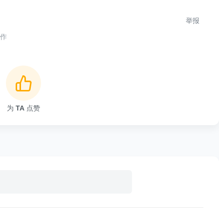
举报
合作
能，就像图书馆目录一样，知道有哪些书，但无需全部翻开。
为
TA
点赞
）
别后加载PDF Skill的完整说明