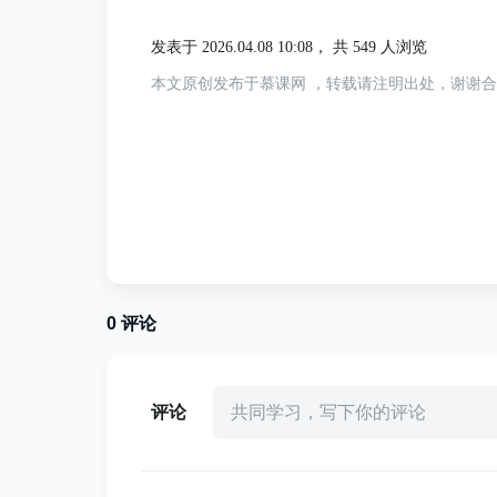
加载时机：每次对话开始
发表于 2026.04.08 10:08，
共 549 人浏览
Token消耗：约100 tokens/Skill
本文原创发布于慕课网 ，转载请注明出处，谢谢
作用：让AI知晓可用技能及其适用场景
你可以安装数十个Skills而几乎不影响性
第二层：指令 —— 详细手册
内容：完整的操作指南与最佳实践
0
评论
加载时机：任务匹配时触发
Token消耗：数千tokens（视文件大小
评论
共同学习，写下你的评论
示例：用户说“帮我处理这个PDF”，AI识
第三层：资源与代码 —— 深度参考