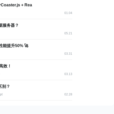
三位一体的协同体系
ster.js + Rea
01.04
据服务器？
05.21
P
Prompt
性能提升50% 🚀
系统连接（What）
临时指令
03.31
什么数据/能力
当下做什么
更高效！
箱
口头指令
构
03.13
全量加载）
中（每次重复）
么区别？
pt
02.28
协议层面）
弱（手动复制）