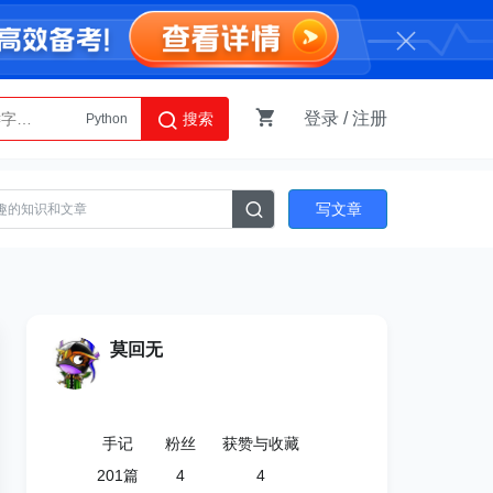
登录
/
注册
搜索
Python
AI智能体
写文章
莫回无
手记
粉丝
获赞与收藏
201
篇
4
4