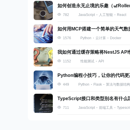
Skills、MCP与Prompt：
如何创造永无止境的乐趣（🎢RollerCoa
JavaScript
人工智能
React
782
三者并非竞争关系，而是互补共存：
如何用MCP搭建一个简单的天气数
Python
云计算
Docker
1576
维度
Skills
MC
我如何通过缓存策略将NestJS API
核心定位
工作流程指南（How）
外部
性能测试
API
1152
解决问题
如何使用能力
提供
Python编程小技巧，让你的代码
形象比喻
使用说明书
工具
Python
Flask
算法与数据结
449
Token效率
高（渐进加载）
低（
TypeScript接口和类型别名有什
JavaScript
前端工具
Typescri
711
复用性
强（文件系统）
中（
Skills vs MCP：工作手册 vs 门禁卡