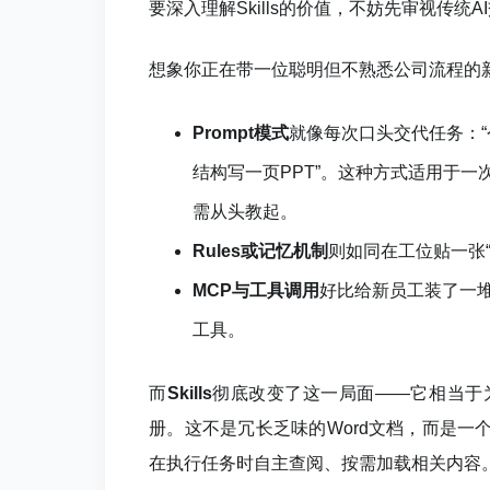
要深入理解Skills的价值，不妨先审视传统
想象你正在带一位聪明但不熟悉公司流程的
Prompt模式
就像每次口头交代任务：“
结构写一页PPT”。这种方式适用于
需从头教起。
Rules或记忆机制
则如同在工位贴一张
MCP与工具调用
好比给新员工装了一堆
工具。
而
Skills
彻底改变了这一局面——它相当于
册。这不是冗长乏味的Word文档，而是一
在执行任务时自主查阅、按需加载相关内容