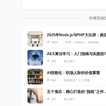
内容：脚本、模板、参考文档等
作者其他
加载时机：SKILL.md中引用时
关键优势：脚本本身不进入上下文，仅返
2025年Node.js与PHP大比拼
PHP
Node.js
WebApp
3633
以PDF处理为例：
AES算法学习：入门指南与实践技
阶段1：用户输入“用PDF技能填写这份合同”
杂七杂八
695
阶段2：加载SKILL.md → +3000 token
AI技能化：职场人际的价值重塑
阶段3：按需加载表单规则 → +500 tok
职场生活
人工智能
949
阶段4：执行Python脚本 → +200 to
五个项目：精心打造的“脱线”之作
总消耗约3800 tokens，相比传统方式（10,0
杂七杂八
261