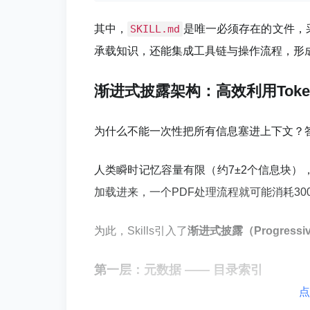
其中，
SKILL.md
是唯一必须存在的文件，
承载知识，还能集成工具链与操作流程，形成
渐进式披露架构：高效利用Toke
为什么不能一次性把所有信息塞进上下文？答
人类瞬时记忆容量有限（约7±2个信息块）
加载进来，一个PDF处理流程就可能消耗300
为此，Skills引入了
渐进式披露（Progressive
第一层：元数据 —— 目录索引
点
内容：技能名称 + 简短描述