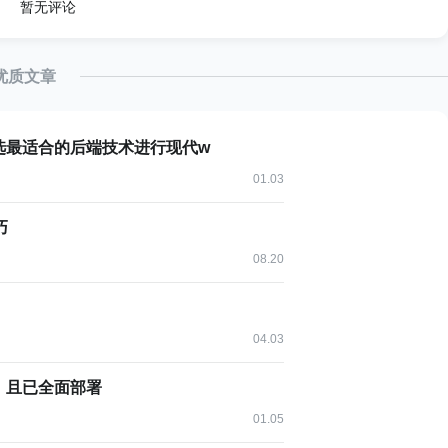
暂无评论
优质文章
回执行结果，极大节省Token空间
：挑选最适合的后端技术进行现代w
01.03
巧
 → 消耗约100 tokens
08.20
s
ens
04.03
kens（仅输出）
，且已全面部署
00+ tokens）节省60%-70%的上下文空间。
01.05