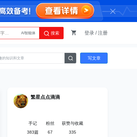
登录
/
注册
搜索
AI智能体
Python
写文章
繁星点点滴滴
手记
粉丝
获赞与收藏
383
篇
67
335