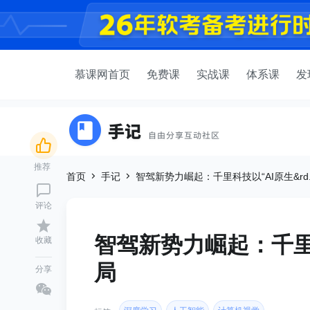
慕课网首页
免费课
实战课
体系课
发
推荐
首页
手记
智驾新势力崛起：千里科技以“AI原生&rd..
评论
智驾新势力崛起：千里
收藏
局
分享