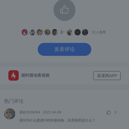
meStamp）是渲染用的时间戳，也就是说，
我们的视频帧是按照 PTS 的时间戳来展示
的。DTS（Decoding TimeStamp）解码时间
12
人推荐
戳，是用于视频解码的。
发表评论
那为什么有了 PTS 还要有 DTS呢？这就与我
们上面所讲的 I/B/P帧有关了。如果我们的视
频中没有B帧，那显示的帧的顺序与存放的帧
随时随地看视频
慕课网APP
的顺序是一样的，此时PTS与DTS 的值就是一
样的，也就没有存在两个时间戳的必要了。
热门评论
但有了B帧之后，就不是这个样子了。我们举
个简单的例子：
慕粉3536494
2021-04-08
0
请问为什么要进行时间基转换，应用场景是什么？
第一行，实际应展示的顺序：I    B    B   