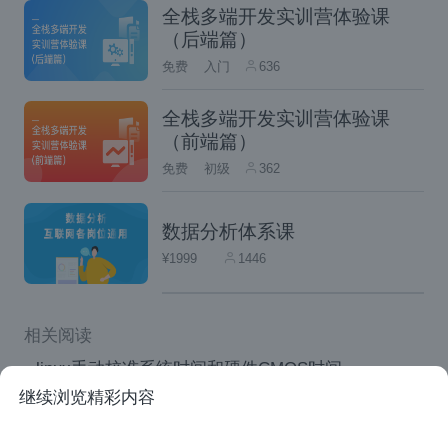
全栈多端开发实训营体验课
第三行是视频帧真正的解码顺序，先解 I
（后端篇）
帧，然后是P帧，然后是第一个B帧，最后
免费
入门
636
是第二个B帧。
最终的展示顺序是 I帧解码后的视频帧，第
全栈多端开发实训营体验课
（前端篇）
一个B帧解码后的视频帧，第二个B帧解码
免费
初级
362
后的视频帧，最后是P帧解码后的视频帖。
时间基
数据分析体系课
¥1999
1446
有了时间戳之后，最终进行展示时还要需要将
相关阅读
PTS时间戳转成以秒为单位的时间。那这里需
linux手动校准系统时间和硬件CMOS时间
要向大家介绍一下 ffmpeg的时间基。
继续浏览精彩内容
Linux/Unix 桌面盛典：模仿 “黑客帝国” 界面！
我们在执行 ffmpeg/ffplay命令时，可以通过控
iOS音视频同步探讨