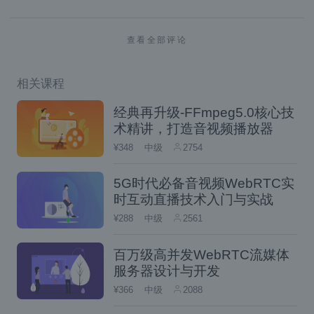
第二行，实际在存放的顺序：I    P    B    
第三行，按实际顺序号展示：1    4    2    
查看全部评论
相关课程
对于上面这个例子我们作下说明：
经典再升级-FFmpeg5.0核心技
我们实际应该展示的帧的顺序是 I, B, B, P
术精讲，打造音视频播放器
帧解码后的视频帧。
¥348
中级
2754
但实际上，这些帧到达之后，在缓冲区里
5G时代必备音视频WebRTC实
就按照第二行的样子存放的。为什么会这
时互动直播技术入门与实战
样呢？这是由于我上面所讲的，P帧参考的
¥288
中级
2561
是 I帧，B帧是双向参考帧。也就是说，如
百万级高并发WebRTC流媒体
果 I帧和P帧没有解码的话，B帧是无法进
服务器设计与开发
行解码的。基于此，为了解决这个问题就
¥366
中级
2088
出现了 PTS和DTS两个时间戳。