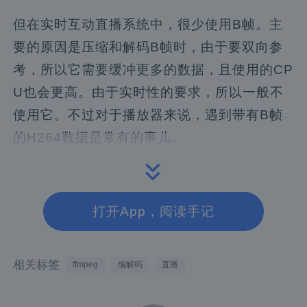
但在实时互动直播系统中，很少使用B帧。主
要的原因是压缩和解码B帧时，由于要双向参
考，所以它需要缓冲更多的数据，且使用的CP
U也会更高。由于实时性的要求，所以一般不
使用它。不过对于播放器来说，遇到带有B帧
的H264数据是常有的事儿。
对于 H264 编码原理相关的知识请看我的免费
视频课
《移动端音视频入门》
打开App，阅读手记
PTS/DTS
相关标签
ffmpeg
编解码
直播
有了上面 I/B/P帧的概念，我们再来理解 PTS/
DTS 就非常容易了。PTS（Presentation Ti