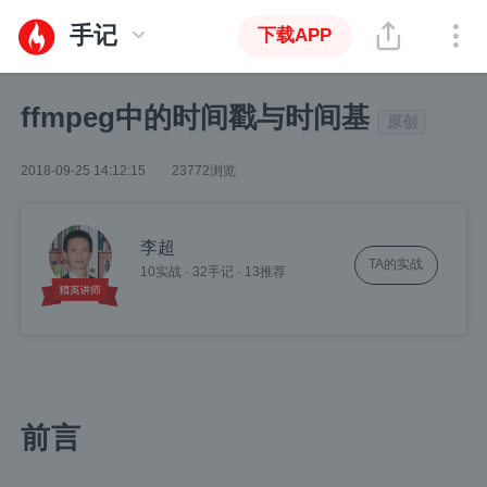
手记
下载APP
ffmpeg中的时间戳与时间基
原创
2018-09-25 14:12:15
23772浏览
李超
TA的实战
10实战
·
32手记
·
13推荐
前言