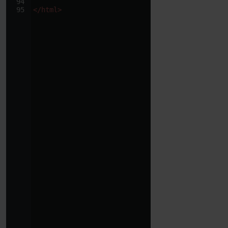
94
95
</
html
>