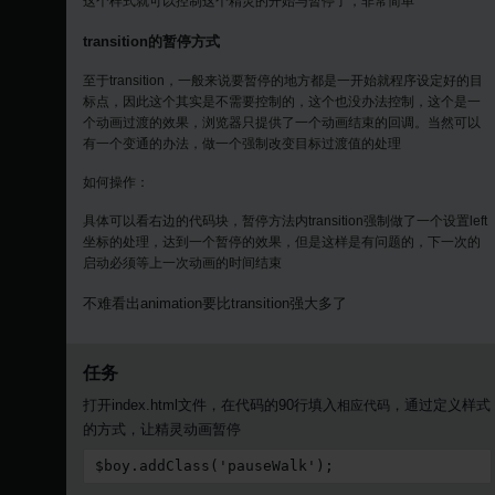
这个样式就可以控制这个精灵的开始与暂停了，非常简单
transition
的暂停方式
至于transition，一般来说要暂停的地方都是一开始就程序设定好的目
标点，因此这个其实是不需要控制的，这个也没办法控制，这个是一
个动画过渡的效果，浏览器只提供了一个动画结束的回调。当然可以
有一个变通的办法，做一个强制改变目标过渡值的处理
如何操作：
具体可以看右边的代码块，暂停方法内transition强制做了一个设置left
坐标的处理，达到一个暂停的效果，但是这样是有问题的，下一次的
启动必须等上一次动画的时间结束
不难看出animation要比transition强大多了
任务
打开
index.html文件，在代码的90行填入
，通过定义样式
相应代码
的方式，让精灵动画暂停
$boy.addClass('pauseWalk');