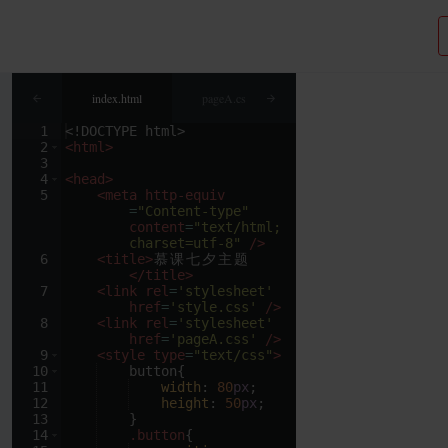
index.html
pageA.css
style.css
Swipe.j
1
<!
DOCTYPE
html
>
2
<
html
>
3
4
<
head
>
5
<
meta
http-equiv
=
"Content-type"
content
=
"text/html; 
charset=utf-8"
/>
6
<
title
>
慕
课
七
夕
主
题
</
title
>
7
<
link
rel
=
'stylesheet'
href
=
'style.css'
/>
8
<
link
rel
=
'stylesheet'
href
=
'pageA.css'
/>
9
<
style
type
=
"text/css"
>
10
button
{
11
width
: 
80
px
;
12
height
: 
50
px
;
13
}
14
.button
{