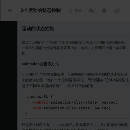
代码语言
3-4 运动的状态控制
收藏
运动的状态控制
通过CSS3的animation与transition的结合实现了人物的走路的效果。
一般来说运动的状态都是需要可控的，这样才方便我们做进一步的操
作。
animation的暂停方式
CSS3的animation直接提供一个animation-play-state的样式来控制动
增加一个控制暂停样式，写动画样式的时候特别注
画的暂停处理。
意下不同浏览器的兼容性，加上对应的前缀
.pauseWalk {

   -
webkit
-animation-play-state: paused;

   -
moz
-animation-play-state: paused;

}
只需要在对应的有
animation动画
人物元素节点上，通过动态增加删除