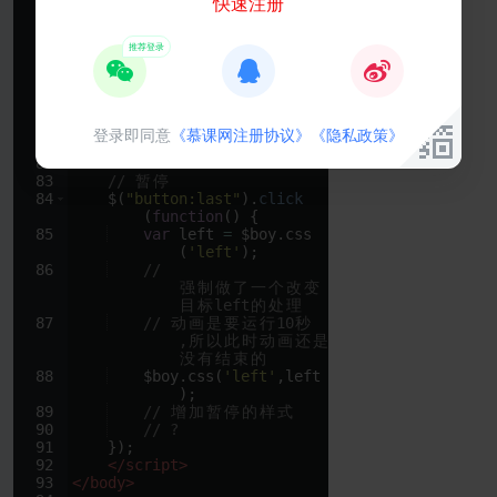
78
$boy
.
addClass
快速注册
(
'slowWalk'
)
.
transition
({
79
'left'
:
$
(
"#content"
)
.
width
(
)
+
'px'
,
80
}
,
10000
)
;
登录即同意
《慕课网注册协议》
《隐私政策》
81
})
;
82
83
// 
暂
停
84
$
(
"button:last"
)
.
click
(
function
(
)
{
85
var
left
=
$boy
.
css
(
'left'
)
;
86
// 
强
制
做
了
一
个
改
变
目
标
left
的
处
理
87
// 
动
画
是
要
运
行
10
秒
,
所
以
此
时
动
画
还
是
没
有
结
束
的
88
$boy
.
css
(
'left'
,
left
)
;
89
// 
增
加
暂
停
的
样
式
90
// ?
91
})
;
92
</
script
>
93
</
body
>