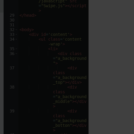
/javascript"
src
=
"Swipe.js"
>
</
script
>
29
</
head
>
30
31
32
<
body
>
33
<
div
id
=
'content'
>
34
<
ul
class
=
'content
-wrap'
>
35
<
li
>
36
<
div
class
=
"a_background
"
>
37
<
div
class
=
"a_background
_top"
>
</
div
>
38
<
div
class
=
"a_background
_middle"
>
</
div
>
39
<
div
class
=
"a_background
_botton"
>
</
div
>