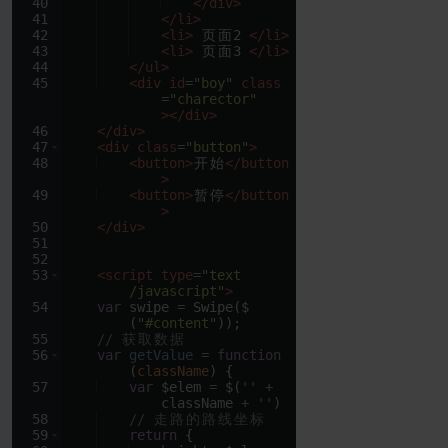
40
</
div
>
41
</
li
>
42
<
li
>
页
面
2 
</
li
>
43
<
li
>
页
面
3 
</
li
>
44
</
ul
>
45
<
div
id
=
"boy"
class
=
"charector"
>
</
div
>
46
</
div
>
47
<
div
class
=
"button"
>
48
<
button
>
开
始
</
button
>
49
<
button
>
暂
停
</
button
>
50
</
div
>
51
52
53
<
script
type
=
"text
/javascript"
>
54
var
swipe
=
Swipe
(
$
(
"#content"
))
;
55
// 
获
取
数
据
56
var
getValue
=
function
(
className
)
{
57
var
$elem
=
$
(
''
+
className
+
''
)
58
// 
走
路
的
路
线
坐
标
59
return
{