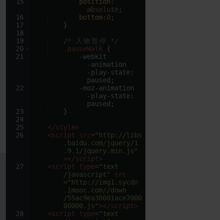
15
position
: 
absolute
;
16
bottom
:
0
;
17
}
18
19
/* 
人
物
暂
停
 */
20
.pauseWalk
{
21
    -webkit
              -animation
              -play-state: 
              paused;
22
    -moz-animation
              -play-state: 
              paused;
23
}
24
25
</
style
>
26
<
script
src
=
"http://libs
.baidu.com/jquery/1
.9.1/jquery.min.js"
>
</
script
>
27
<
script
type
=
"text
/javascript"
src
=
"http://img1.sycdn
.imooc.com//down
/55ac9ea30001ace7000
00000.js"
>
</
script
>
28
<
script
type
=
"text