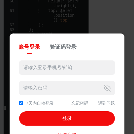
60
height
:
$elem
.
height
(
)
,
61
top
:
$elem
.
position
(
)
.
top
62
}
;
63
}
;
64
// 
路
的
Y
轴
65
var
pathY
=
function
(
)
{
66
var
data
=
getValue
账号登录
验证码登录
(
'
.a_background_mi
ddle'
)
;
67
return
data
.
top
+
data
.
height
/
2
;
68
}
(
)
;
69
var
$boy
=
$
(
"#boy"
)
;
70
var
boyHeight
=
$boy
.
height
(
)
;
71
// 
修
正
小
男
孩
的
正
确
位
置
72
$boy
.
css
({
73
top
:
pathY
-
7天内自动登录
忘记密码
遇到问题
boyHeight
+
25
||
||
74
})
;
75
76
// 
开
始
77
$
(
"button:first"
)
.
click
(
function
(
)
{