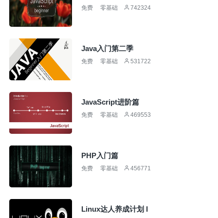
免费
零基础
742324
Java入门第二季
免费
零基础
531722
JavaScript进阶篇
免费
零基础
469553
PHP入门篇
免费
零基础
456771
Linux达人养成计划 I