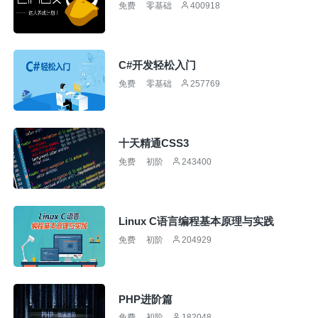
免费
零基础
400918
C#开发轻松入门
免费
零基础
257769
十天精通CSS3
免费
初阶
243400
Linux C语言编程基本原理与实践
免费
初阶
204929
PHP进阶篇
免费
初阶
182048