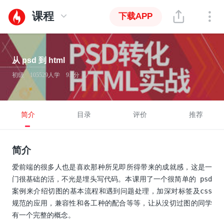
课程
下载APP
从 psd 到 html
初级
105529人学
9.6分
简介
目录
评价
推荐
简介
爱前端的很多人也是喜欢那种所见即所得带来的成就感，这是一
门很基础的活，不光是埋头写代码。本课用了一个很简单的 psd 
案例来介绍切图的基本流程和遇到问题处理，加深对标签及css 
规范的应用，兼容性和各工种的配合等等，让从没切过图的同学
有一个完整的概念。