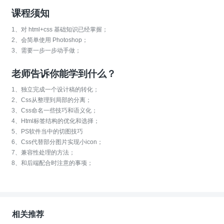
课程须知
1、对 html+css 基础知识已经掌握；
2、会简单使用 Photoshop；
3、需要一步一步动手做；
老师告诉你能学到什么？
1、独立完成一个设计稿的转化；
2、Css从整理到局部的分离；
3、Css命名一些技巧和语义化；
4、Html标签结构的优化和选择；
5、PS软件当中的切图技巧
6、Css代替部分图片实现小icon；
7、兼容性处理的方法；
8、和后端配合时注意的事项；
相关推荐