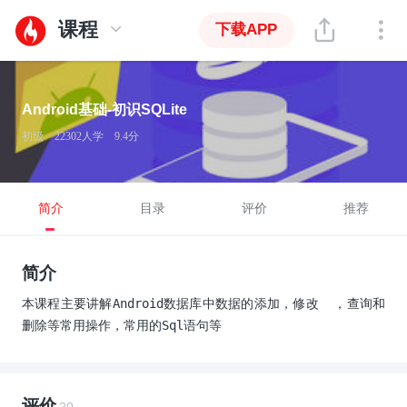
课程
下载APP
Android基础-初识SQLite
初级
22302人学
9.4分
简介
目录
评价
推荐
简介
本课程主要讲解Android数据库中数据的添加，修改  ，查询和
删除等常用操作，常用的Sql语句等
评价
20