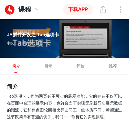
课程
下载APP
JS插件开发之-Tab选项卡
中级
19816人学
9.7分
简介
目录
评价
推荐
简介
Tab选项卡，作为网页必不可少的展示功能，它的存在不仅可以
在页面中合理的展示内容，也符合当下实现无刷新异步展示数据
的潮流，它和焦点图轮回相比异曲同工，但本质不同，希望通过
这节既简单有普遍的例子，我们一一剖析它的实现原理。