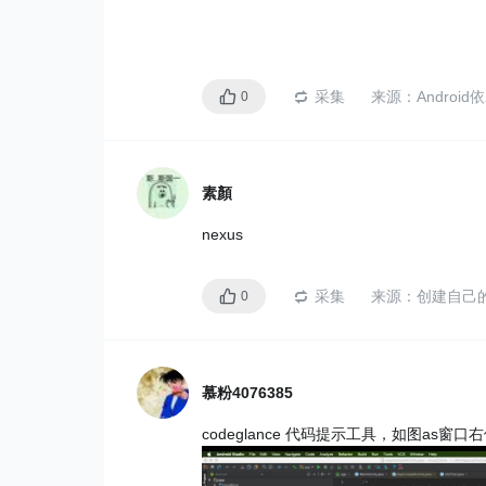
采集
来源：
Androi
0
素顏
nexus
采集
来源：
创建自己
0
慕粉4076385
codeglance 代码提示工具，如图as窗口