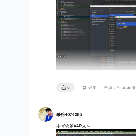
采集
来源：
Androi
0
慕粉4076385
手写依赖AAR文件