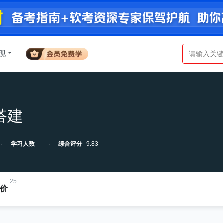
现
搭建
学习人数
综合评分
9.83
25
价