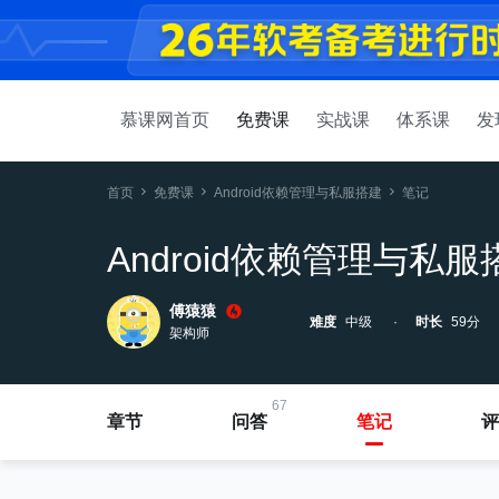
慕课网首页
免费课
实战课
体系课
发
首页
免费课
Android依赖管理与私服搭建
笔记
Android依赖管理与私服
傅猿猿
难度
中级
时长
59分
架构师
67
章节
问答
笔记
评