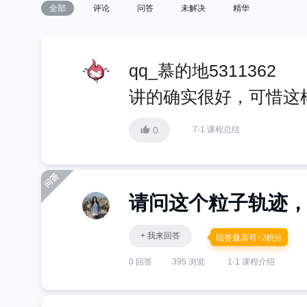
全部
评论
问答
未解决
精华
qq_慕的地5311362
讲的确实很好，可惜这
0
7-1 课程总结
请问这个粒子轨迹
+ 我来回答
回答最高可+2积分
0 回答
395 浏览
1-1 课程介绍