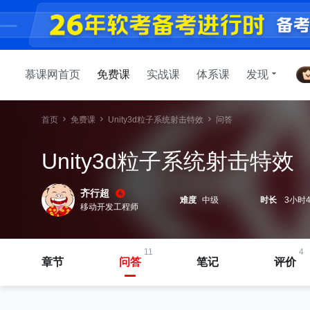
慕课网首页
免费课
实战课
体系课
发现
首页
免费课
Unity3d粒子系统射击特效
问答
Unity3d粒子系统射击特效
齐行超
难度
中级
时长
3小时4
移动开发工程师
11
4
章节
问答
笔记
评价