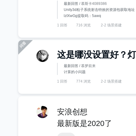
最新回答 /
慕斯卡4089386
Unity3d粒子系统射击特效的资源包获取地址：链接：htt
lzIXwGg提取码：5awq
1 回答
716 浏览
2-2 场景搭建
这是哪没设置好？
最新回答 /
慕梦前来
计算的小问题
1 回答
774 浏览
2-2 场景搭建
安浪创想
最新版是2020了