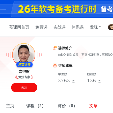
慕课网首页
免费课
实战课
体系课
发现
讲师简介
前NOI省队成员，两届NOI奖牌，三届N
精英讲师
讲师成就
吉他熊
学生数
粉丝数
算法专家
3763
136
位
位
关注
主页
课程
（2）
评价
（8）
文章