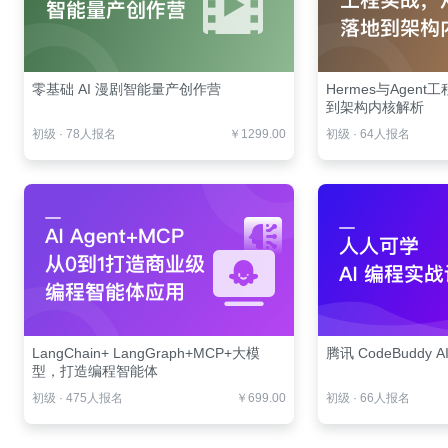
零基础 AI 漫剧智能量产创作营
Hermes与Agen
到架构内核解析
初级
·
78人报名
￥1299.00
初级
·
64人报名
LangChain+ LangGraph+MCP+大模
腾讯 CodeBuddy 
型，打造编程智能体
初级
·
475人报名
￥699.00
初级
·
66人报名