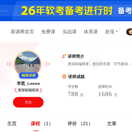
慕课网首页
免费课
实战课
体系课
发现
讲师简介
资深前端研发，曾任职百度、字节跳动，
精英讲师
讲师成就
李恩_Leeon
学生数
授课时长
资深前端研发
788
1686
位
天
关注
主页
课程
（1）
评价
（21）
文章