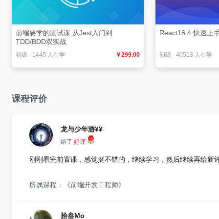
前端要学的测试课 从Jest入门到
React16.4 快速上
TDD/BDD双实战
初级
·
1445 人在学
￥299.00
初级
·
40513 人在学
课程评价
龙与少年游¥¥
给了
好评
刚刚看完前置课，感觉挺不错的，继续学习，然后继续再给新
所属课程：《前端开发工程师》
拾叁Mo