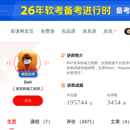
慕课网首页
免费课
实战课
体系课
发现
讲师简介
BAT资深前端工程师，负责数据平台技
机构高级前端讲师，负责React，Ang
的更漂亮！
精英讲师
Dell
讲师成就
资深前端工程师
学生数
好评数
关注
195744
3454
位
份
主页
课程
（7）
评价
（3471）
文章
（4