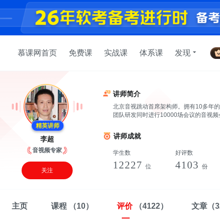
慕课网首页
免费课
实战课
体系课
发现
讲师简介
北京音视跳动首席架构师。拥有10多年
团队研发同时进行10000场会议的音
精英讲师
讲师成就
李超
音视频专家
学生数
好评数
12227
4103
位
份
关注
主页
课程
（10）
评价
（4122）
文章
（3