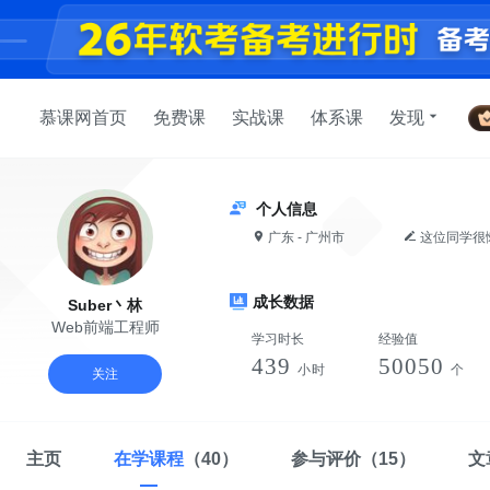
慕课网首页
免费课
实战课
体系课
发现
个人信息
广东 - 广州市
这位同学很
成长数据
Suber丶林
Web前端工程师
学习时长
经验值
439
50050
小时
个
关注
主页
在学课程
（40）
参与评价
（15）
文