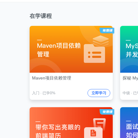
在学课程
Maven项目依赖管理
探秘 M
入门
·
已学0%
立即学习
中级
·
已