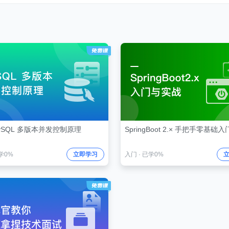
ySQL 多版本并发控制原理
SpringBoot 2.× 手把手零基础
学0%
立即学习
入门
·
已学0%