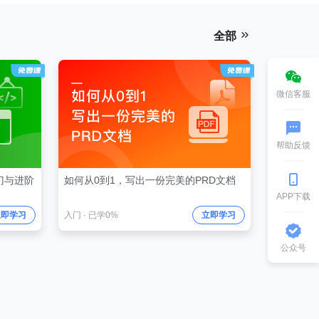
全部
微信客服
帮助反馈
入门与进阶
如何从0到1，写出一份完美的PRD文档
APP下载
立即学习
入门
·
已学0%
立即学习
公众号