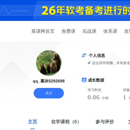
慕课网首页
免费课
实战课
体系课
发
个人信息
这位同学很懒，木有签
成长数据
qq_慕沐5292698
学习时长
经验
关注
0.06
1
小时
主页
在学课程
（6）
参与评价