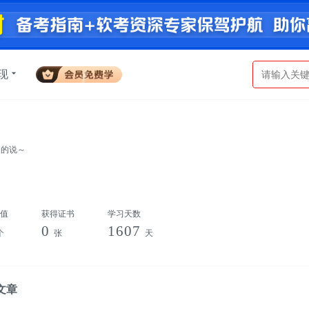
现
名的说～
值
获得证书
学习天数
0
1607
个
张
天
文章