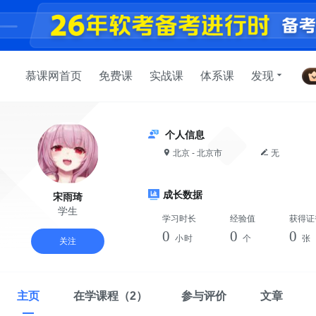
慕课网首页
免费课
实战课
体系课
发现
个人信息
北京 - 北京市
无
成长数据
宋雨琦
学生
学习时长
经验值
获得证
0
0
0
小时
个
张
关注
主页
在学课程
（2）
参与评价
文章