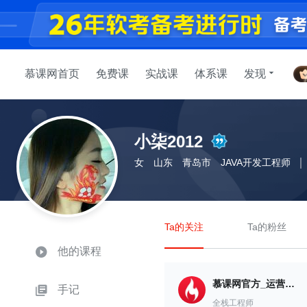
慕课网首页
免费课
实战课
体系课
发现
小柒2012
女
山东
青岛市
JAVA开发工程师
Ta的关注
Ta的粉丝
他的课程
慕课网官方_运营中心
手记
全栈工程师