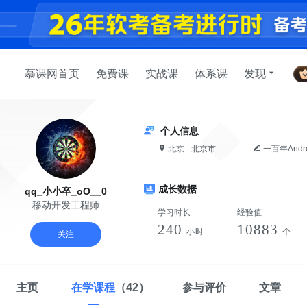
慕课网首页
免费课
实战课
体系课
发现
个人信息
北京 - 北京市
一百年Andr
成长数据
qq_小小卒_oO__0
移动开发工程师
学习时长
经验值
240
10883
小时
个
关注
主页
在学课程
（42）
参与评价
文章