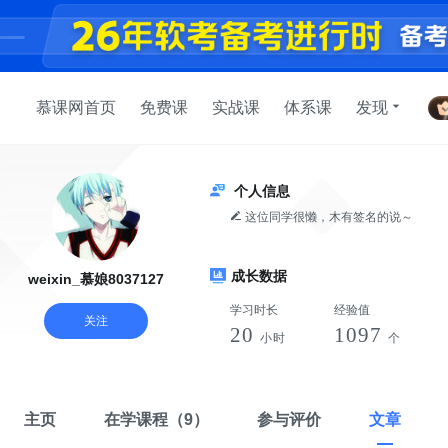
慕课网首页
免费课
实战课
体系课
发现
个人信息
这位同学很懒，木有签名的说～
成长数据
weixin_慕娘8037127
学习时长
经验值
关注
20
1097
小时
个
主页
在学课程
（9）
参与评价
文章