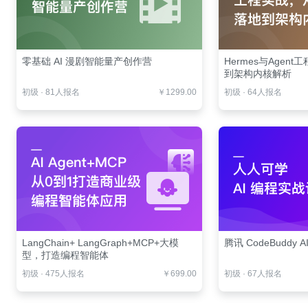
零基础 AI 漫剧智能量产创作营
Hermes与Agen
到架构内核解析
初级
·
81人报名
￥1299.00
初级
·
64人报名
LangChain+ LangGraph+MCP+大模
腾讯 CodeBuddy 
型，打造编程智能体
初级
·
475人报名
￥699.00
初级
·
67人报名