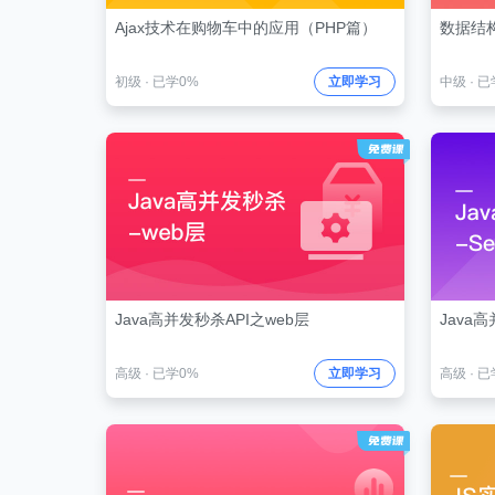
Ajax技术在购物车中的应用（PHP篇）
数据结
初级
·
已学0%
立即学习
中级
·
已
Java高并发秒杀API之web层
Java高
高级
·
已学0%
立即学习
高级
·
已