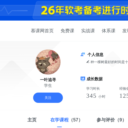
慕课网首页
免费课
实战课
体系课
发
个人信息
种一棵树最好的时间是
成长数据
一叶追寻
学生
学习时长
经验
345
12
小时
关注
主页
在学课程
（57）
参与评价
（9）