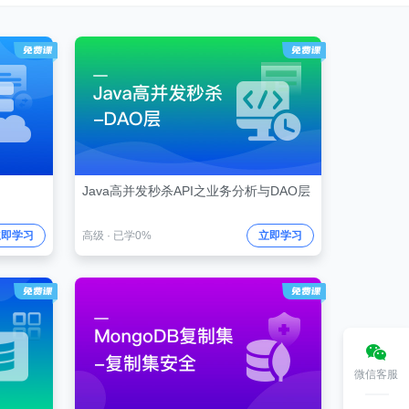
Java高并发秒杀API之业务分析与DAO层
立即学习
高级
·
已学0%
立即学习
微信客服