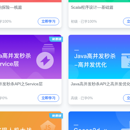
构探险—栈篇
Scala程序设计—基础篇
学100%
立即学习
初级
·
已学100%
并发秒杀API之Service层
Java高并发秒杀API之高并发优
学0%
立即学习
高级
·
已学0%