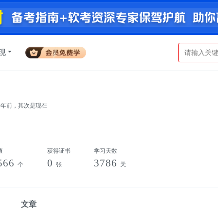
现
十年前，其次是现在
值
获得证书
学习天数
566
0
3786
个
张
天
文章