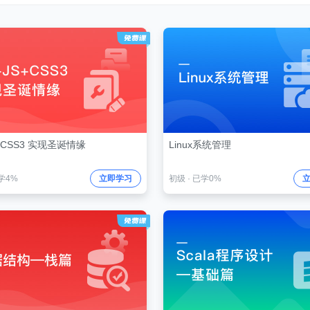
S+CSS3 实现圣诞情缘
Linux系统管理
学4%
立即学习
初级
·
已学0%