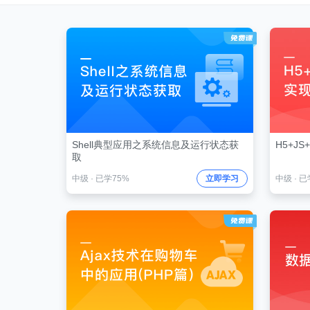
Shell典型应用之系统信息及运行状态获
H5+J
取
中级
·
已学75%
立即学习
中级
·
已