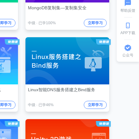
MongoDB复制集—复制集安全
帮助反馈
立即学习
中级
·
已学100%
立即学习
APP下载
公众号
化
Linux智能DNS服务搭建之Bind服务
立即学习
中级
·
已学46%
立即学习