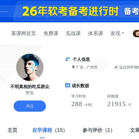
慕课网首页
免费课
实战课
体系课
发现
个人信息
广东 - 广州市
这位同学很
成长数据
不明真相的吃瓜群众
学生
学习时长
经验值
288
21915
小时
个
关注
主页
在学课程
（15）
参与评价
（1）
文