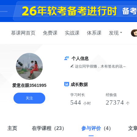
慕课网首页
免费课
实战课
体系课
发现
个人信息
这位同学很懒，木有签名的说～
成长数据
爱意在眼3561995
学习时长
经验值
关注
544
27374
小时
个
主页
在学课程
（23）
参与评价
（4）
文