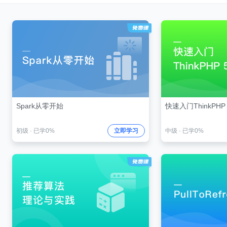
Spark从零开始
快速入门ThinkPHP 
初级
·
已学0%
立即学习
中级
·
已学0%