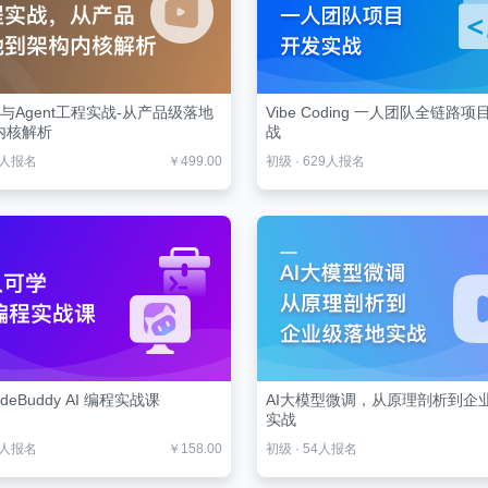
es与Agent工程实战-从产品级落地
Vibe Coding 一人团队全链路
内核解析
战
0人报名
￥499.00
初级
·
629人报名
deBuddy AI 编程实战课
AI大模型微调，从原理剖析到企
实战
6人报名
￥158.00
初级
·
54人报名