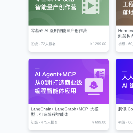
零基础 AI 漫剧智能量产创作营
Herm
到架构
初级
·
72人报名
￥1299.00
初级
·
6
LangChain+ LangGraph+MCP+大模
腾讯 Co
型，打造编程智能体
初级
·
475人报名
￥699.00
初级
·
6