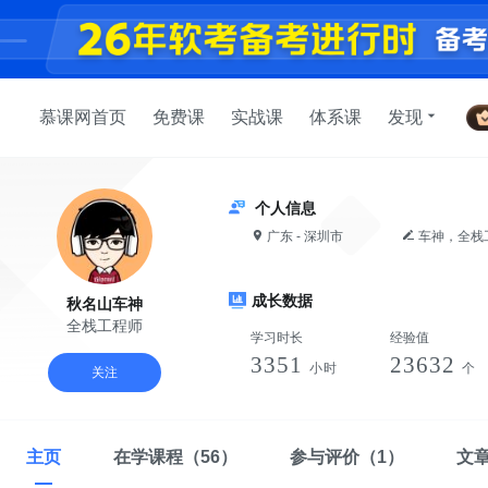
慕课网首页
免费课
实战课
体系课
发现
个人信息
广东 - 深圳市
车神，全栈工程师，丰富的前后端开发经验，掌握Java/Python/JS，爱学习，爱妹子，爱分享。我本微末凡
尘，却也心向
成长数据
秋名山车神
全栈工程师
学习时长
经验值
3351
23632
小时
个
关注
主页
在学课程
（56）
参与评价
（1）
文