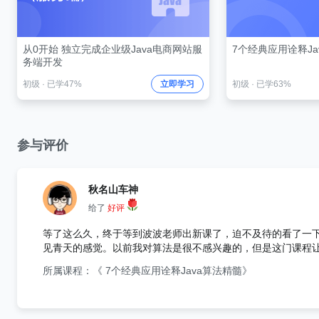
从0开始 独立完成企业级Java电商网站服
7个经典应用诠释Ja
务端开发
初级
·
已学47%
立即学习
初级
·
已学63%
参与评价
秋名山车神
给了
好评
等了这么久，终于等到波波老师出新课了，迫不及待的看了一
见青天的感觉。以前我对算法是很不感兴趣的，但是这门课程让我看了以后非常的喜欢，在娱乐
手把手教学，相信只要有编程基础的人，无论是什么语言，都能够看懂的，后面我会
所属课程：《 7个经典应用诠释Java算法精髓》
一门算法课程，同时也期待后面更精彩的课程。