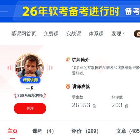
慕课网首页
免费课
实战课
体系课
发现
讲师简介
10多年的互联网产品研发和团队管理经验
爱好者。
精英讲师
讲师成就
一凡
360系统架构师
学生数
好评数
26553
203
位
份
关注
主页
课程
（4）
评价
（209）
文章
（48