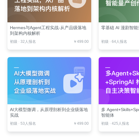
Hermes与Agent工程实战-从产品级落地
零基础 AI 漫剧智
到架构内核解析
初级
·
32人报名
￥499.00
初级
·
64人报名
AI大模型微调，从原理剖析到企业级落地
多 Agent+Skills
实战
智能体
初级
·
53人报名
￥499.00
初级
·
425人报名