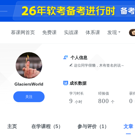
慕课网首页
免费课
实战课
体系课
发现
个人信息
这位同学很懒，木有签名的说～
成长数据
GlaciersWorld
学习时长
经验值
获
关注
9
800
0
小时
个
主页
在学课程
（5）
参与评价
（1）
文章