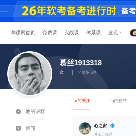
慕课网首页
免费课
实战课
体系课
发现
慕丝1913318
女
更多信息
Ta的关注
Ta的粉丝
他的课程
心之宙
猿问
算法工程师