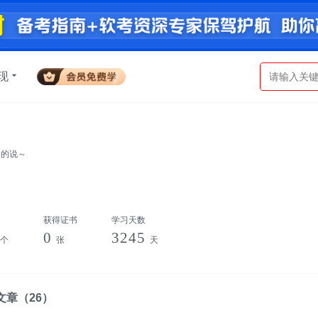
现
名的说～
获得证书
学习天数
0
3245
个
张
天
文章
（26）