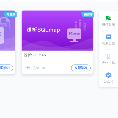
微信客服
帮助反馈
浅析SQLmap
APP下载
立即学习
中级
·
已学13%
立即学习
公众号