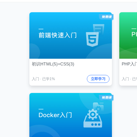
初识HTML(5)+CSS(3)
PHP入
入门
·
已学1%
立即学习
入门
·
已