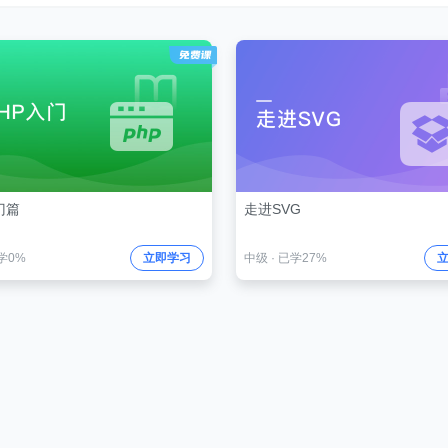
门篇
走进SVG
学0%
立即学习
中级
·
已学27%