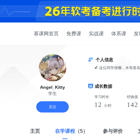
慕课网首页
免费课
实战课
体系课
发
个人信息
这位同学很懒，木有签
成长数据
Angel_Kitty
学生
学习时长
经验值
12
142
小时
关注
主页
在学课程
（5）
参与评价