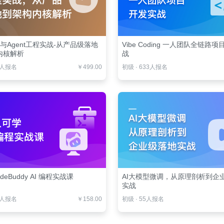
es与Agent工程实战-从产品级落地
Vibe Coding 一人团队全链路
内核解析
战
4人报名
￥499.00
初级
·
633人报名
deBuddy AI 编程实战课
AI大模型微调，从原理剖析到企
实战
7人报名
￥158.00
初级
·
55人报名