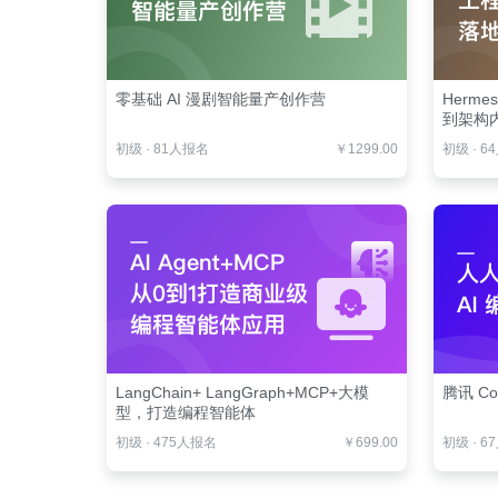
零基础 AI 漫剧智能量产创作营
Herm
到架构
初级
·
81人报名
￥1299.00
初级
·
6
LangChain+ LangGraph+MCP+大模
腾讯 Co
型，打造编程智能体
初级
·
475人报名
￥699.00
初级
·
6