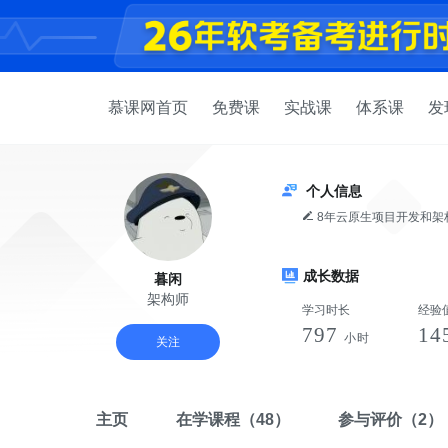
慕课网首页
免费课
实战课
体系课
发
个人信息
8年云原生项目开发和架构经验，曾作为大厂架构师主导设计多个复杂云原生项目，包括边缘计算和多集群管理
平台。目前专注于大规模云
升。
成长数据
暮闲
架构师
学习时长
经验
797
14
小时
关注
主页
在学课程
（48）
参与评价
（2）