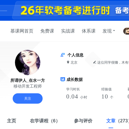
慕课网首页
免费课
实战课
体系课
发现
个人信息
北京
这位同学很懒，木有
成长数据
所谓伊人_在水一方
移动开发工程师
学习时长
经验值
0.04
10
小时
个
关注
主页
在学课程
（6）
参与评价
文章
（27